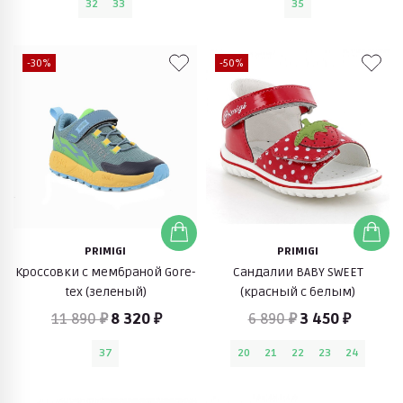
32
33
35
-30%
-50%
PRIMIGI
PRIMIGI
Кроссовки с мембраной Gore-
Сандалии BABY SWEET
tex (зеленый)
(красный с белым)
11 890 ₽
8 320 ₽
6 890 ₽
3 450 ₽
37
20
21
22
23
24