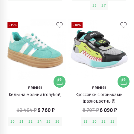
35
37
-35%
-30%
PRIMIGI
PRIMIGI
Кеды на молнии (голубой)
Кроссовки с огоньками
(разноцветный)
10 404 ₽
6 760 ₽
8 707 ₽
6 090 ₽
30
31
32
34
35
36
28
30
32
33