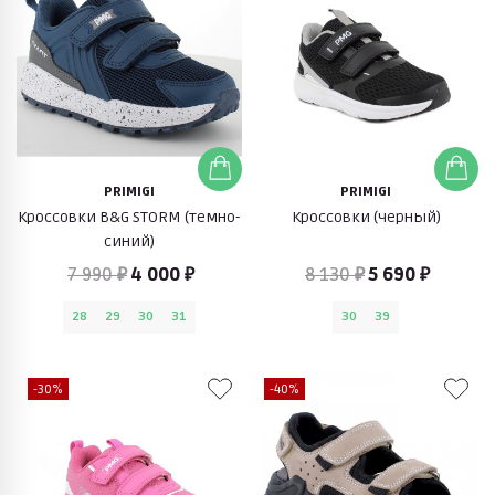
PRIMIGI
PRIMIGI
Кроссовки B&G STORM (темно-
Кроссовки (черный)
синий)
7 990 ₽
4 000 ₽
8 130 ₽
5 690 ₽
28
29
30
31
30
39
-30%
-40%