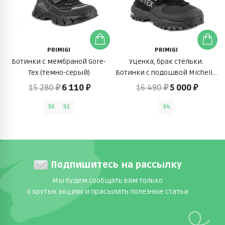
PRIMIGI
PRIMIGI
Ботинки с мембраной Gore-
Уценка, брак стельки.
Tex (темно-серый)
Ботинки с подошвой Michelin
(черный)
15 280 ₽
6 110 ₽
16 490 ₽
5 000 ₽
30
32
34
Подпишитесь на рассылку
Мы будем сообщать вам только
о крутых акциях и присылать полезные статьи