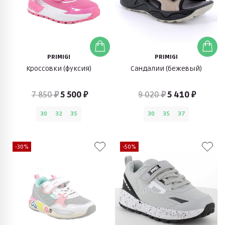
PRIMIGI
PRIMIGI
Кроссовки (фуксия)
Сандалии (бежевый)
7 850 ₽
5 500 ₽
9 020 ₽
5 410 ₽
30
32
35
30
35
37
-30%
-50%