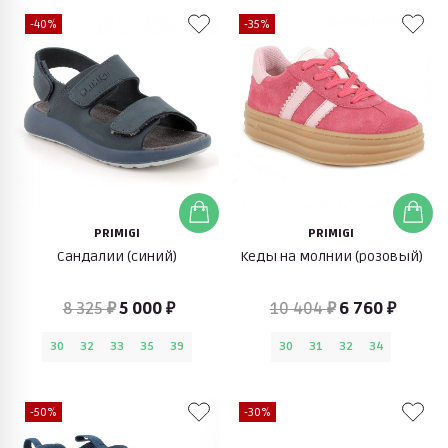
-40%
-35%
PRIMIGI
PRIMIGI
Сандалии (синий)
Кеды на молнии (розовый)
8 325 ₽
5 000 ₽
10 404 ₽
6 760 ₽
30
32
33
35
39
30
31
32
34
-50%
-30%