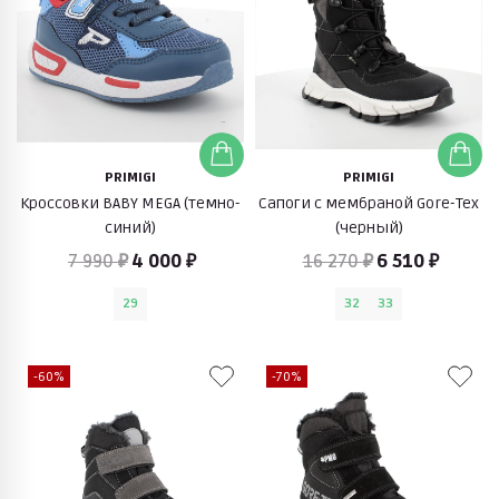
PRIMIGI
PRIMIGI
Кроссовки BABY MEGA (темно-
Сапоги с мембраной Gore-Tex
синий)
(черный)
7 990 ₽
4 000 ₽
16 270 ₽
6 510 ₽
29
32
33
-60%
-70%