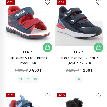
-50%
-50%
PRIMIGI
PRIMIGI
Сандалии SIXUS (синий с
Кроссовки B&G RUNNER
красным)
(темно-синий)
6 890 ₽
3 450 ₽
8 190 ₽
4 100 ₽
21
22
23
28
-50%
-60%