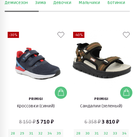
Демисезон
Зима
Девочки
Мальчики
Ботинки
К
-30%
-40%
PRIMIGI
PRIMIGI
Кроссовки (синий)
Сандалии (зеленый)
8 150 ₽
5 710 ₽
6 358 ₽
3 810 ₽
28
29
31
32
34
39
28
30
31
32
33
34