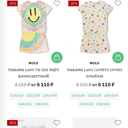
-25%
-25%
MOLO
MOLO
Пижама Luvis Tie Dye Night
Пижама Luvis Confetti Smiles
(разноцветный)
(улыбки)
8 150 ₽
6 110 ₽
8 150 ₽
6 110 ₽
от
от
110/116
122/128
134/140
110/116
122/128
134/140
146/152
158/164
146/152
158/164
-25%