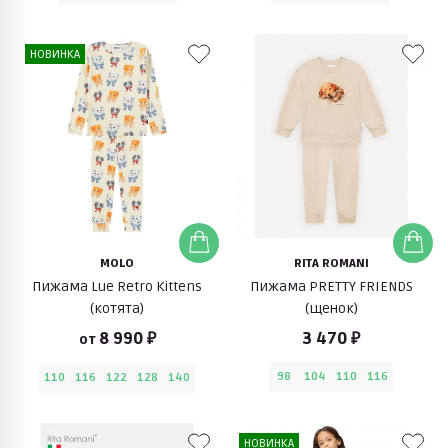
НОВИНКА
MOLO
RITA ROMANI
Пижама Lue Retro Kittens
Пижама PRETTY FRIENDS
(котята)
(щенок)
8 990 ₽
3 470 ₽
от
98
104
110
116
110
116
122
128
140
НОВИНКА