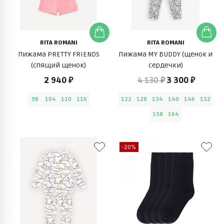
RITA ROMANI
RITA ROMANI
Пижама PRETTY FRIENDS
Пижама MY BUDDY (щенок и
(спящий щенок)
сердечки)
2 940 ₽
4 130 ₽
3 300 ₽
98
104
110
116
122
128
134
140
146
152
158
164
-20%