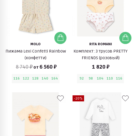
MOLO
RITA ROMANI
Пижама Lexi Confetti Rainbow
Комплект: 3 трусов PRETTY
(конфетти)
FRIENDS (розовый)
8 740 ₽
6 560 ₽
1 820 ₽
от
116
122
128
140
164
92
98
104
110
116
-20%