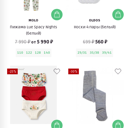
MOLO
OLDOS
Пижама Lue Spacy Nights
Носки 4 пары (белый)
(белый)
7 990 ₽
5 990 ₽
699 ₽
560 ₽
от
110
122
128
140
29/31
35/38
39/41
-25%
-30%