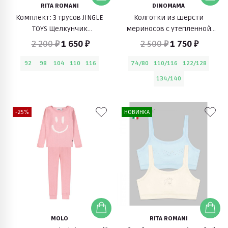
RITA ROMANI
DINOMAMA
Комплект: 3 трусов JINGLE
Колготки из шерсти
TOYS Щелкунчик
мериносов с утепленной
(разноцветный)
стопой (серый)
2 200 ₽
1 650 ₽
2 500 ₽
1 750 ₽
92
98
104
110
116
74/80
110/116
122/128
134/140
-25%
НОВИНКА
MOLO
RITA ROMANI