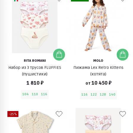
RITA ROMANI
MOLO
Набор из 3 трусов FLUFFIES
Пижама Lex Retro Kittens
(пушистики)
(котята)
1 810 ₽
10 450 ₽
от
104
110
116
116
122
128
140
-25%