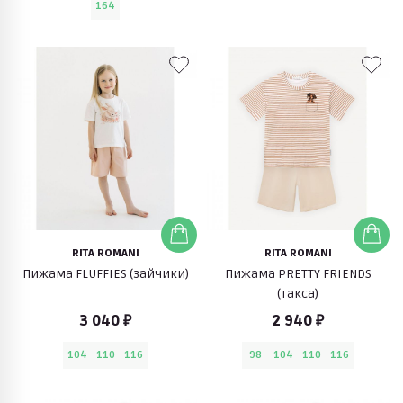
164
RITA ROMANI
RITA ROMANI
Пижама FLUFFIES (зайчики)
Пижама PRETTY FRIENDS
(такса)
3 040 ₽
2 940 ₽
104
110
116
98
104
110
116