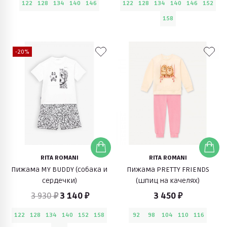
122
128
134
140
146
122
128
134
140
146
152
158
-20%
RITA ROMANI
RITA ROMANI
Пижама MY BUDDY (собака и
Пижама PRETTY FRIENDS
сердечки)
(шпиц на качелях)
3 930 ₽
3 140 ₽
3 450 ₽
122
128
134
140
152
158
92
98
104
110
116