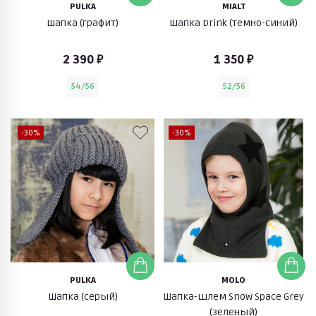
PULKA
MIALT
Шапка (графит)
Шапка Drink (темно-синий)
2 390 ₽
1 350 ₽
54/56
52/56
-30%
-30%
PULKA
MOLO
Шапка (серый)
Шапка-шлем Snow Space Grey
(зеленый)