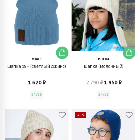
MIALT
PULKA
Шапка 18+ (светлый джинс)
Шапка (молочный)
1 620 ₽
2 790 ₽
1 950 ₽
54/56
54/56
-40%