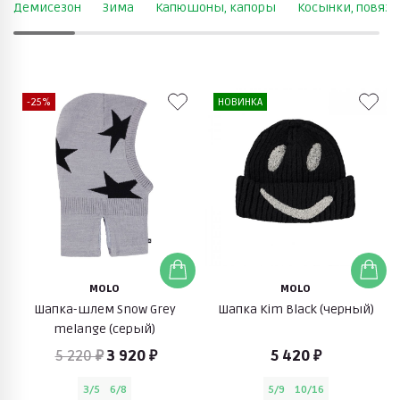
Демисезон
Зима
Капюшоны, капоры
Косынки, повязк
-25%
НОВИНКА
MOLO
MOLO
Шапка-шлем Snow Grey
Шапка Kim Black (черный)
melange (серый)
5 220 ₽
3 920 ₽
5 420 ₽
3/5
6/8
5/9
10/16