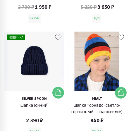
2 790 ₽
1 950 ₽
5 220 ₽
3 650 ₽
54/56
6/8
НОВИНКА
SILVER SPOON
MIALT
Шапка (синий)
Шапка Торнадо (светло-
горчичный с оранжевым)
2 390 ₽
840 ₽