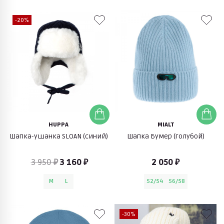
-20%
HUPPA
MIALT
Шапка-ушанка SLOAN (синий)
Шапка Бумер (голубой)
3 950 ₽
3 160 ₽
2 050 ₽
M
L
52/54
56/58
-30%