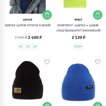
LASSIE
MIALT
Шапка-шлем Omena (синий)
Комплект: шапка + шарф-
снуд Приоритет (неоновый)
3 999 ₽
2 400 ₽
2 130 ₽
50
52
54
52/54