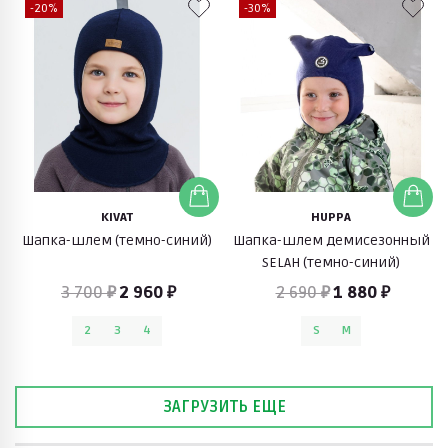
-20%
-30%
KIVAT
HUPPA
Шапка-шлем (темно-синий)
Шапка-шлем демисезонный
SELAH (темно-синий)
3 700 ₽
2 960 ₽
2 690 ₽
1 880 ₽
2
3
4
S
M
ЗАГРУЗИТЬ ЕЩЕ