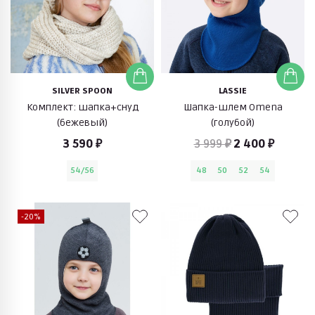
SILVER SPOON
LASSIE
Комплект: шапка+снуд
Шапка-шлем Omena
(бежевый)
(голубой)
3 590 ₽
3 999 ₽
2 400 ₽
54/56
48
50
52
54
-20%