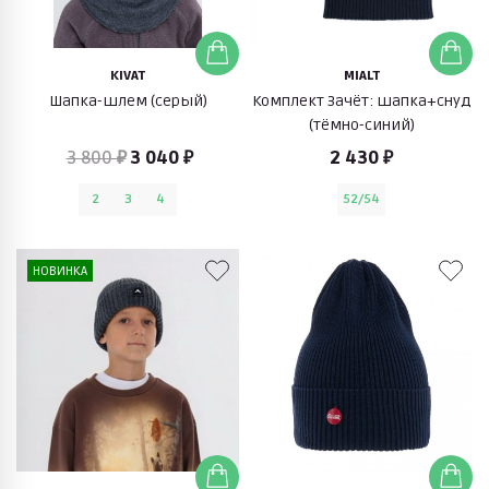
KIVAT
MIALT
Шапка-шлем (серый)
Комплект Зачёт: шапка+снуд
(тёмно-синий)
3 800 ₽
3 040 ₽
2 430 ₽
2
3
4
52/54
НОВИНКА