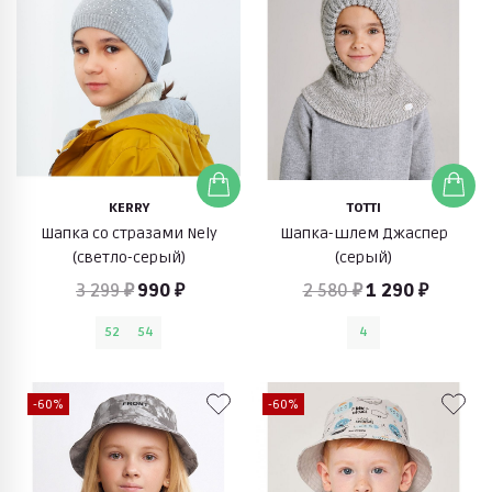
KERRY
TOTTI
Шапка со стразами Nely
Шапка-шлем Джаспер
(светло-серый)
(серый)
3 299 ₽
990 ₽
2 580 ₽
1 290 ₽
52
54
4
-60%
-60%