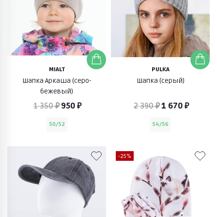
MIALT
PULKA
Шапка Аркаша (серо-
Шапка (серый)
бежевый)
1 350 ₽
950 ₽
2 390 ₽
1 670 ₽
50/52
54/56
-25%