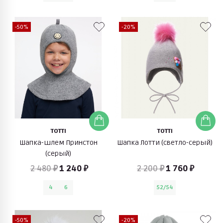
-50%
-20%
TOTTI
TOTTI
Шапка-шлем Принстон
Шапка Лотти (светло-серый)
(серый)
2 480 ₽
1 240 ₽
2 200 ₽
1 760 ₽
4
6
52/54
-50%
-20%