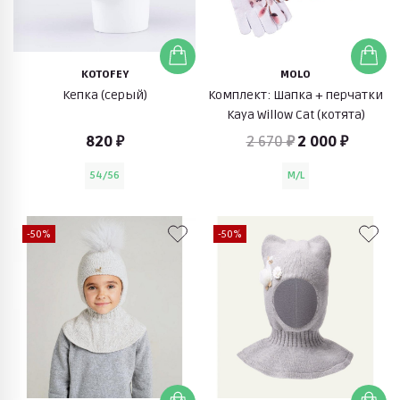
KOTOFEY
MOLO
Кепка (серый)
Комплект: Шапка + перчатки
Kaya Willow Cat (котята)
820 ₽
2 670 ₽
2 000 ₽
54/56
M/L
-50%
-50%