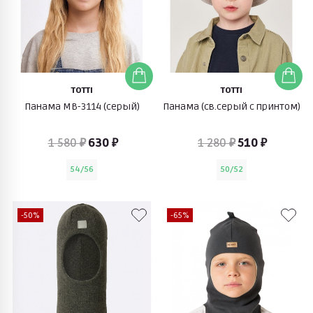
TOTTI
TOTTI
Панама МВ-3114 (серый)
Панама (св.серый с принтом)
1 580 ₽
630 ₽
1 280 ₽
510 ₽
54/56
50/52
-50%
-65%