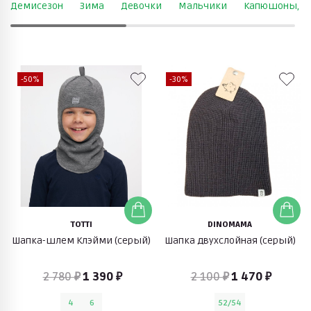
Демисезон
Зима
Девочки
Мальчики
Капюшоны, к
-50%
-30%
TOTTI
DINOMAMA
Шапка-шлем Клэйми (серый)
Шапка двухслойная (серый)
2 780 ₽
1 390 ₽
2 100 ₽
1 470 ₽
4
6
52/54