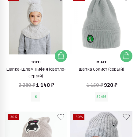
TOTTI
MIALT
Шапка-шлем Пифия (светло-
Шапка Солист (серый)
серый)
2 280 ₽
1 140 ₽
1 150 ₽
920 ₽
6
52/56
-30%
-30%