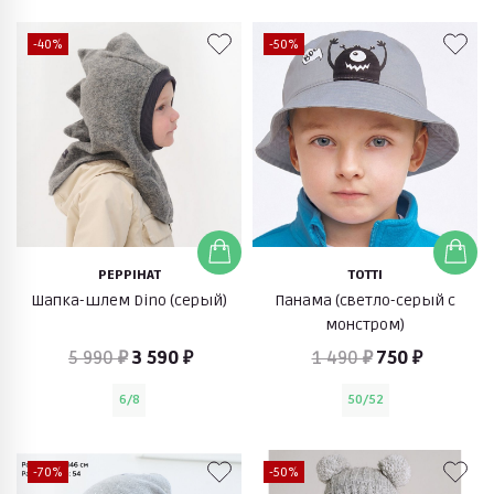
-40%
-50%
PEPPIHAT
TOTTI
Шапка-шлем Dino (серый)
Панама (светло-серый с
монстром)
5 990 ₽
3 590 ₽
1 490 ₽
750 ₽
6/8
50/52
-70%
-50%