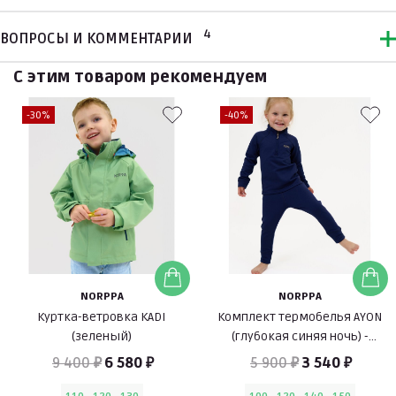
4
ВОПРОСЫ И КОММЕНТАРИИ
С этим товаром рекомендуем
-30%
-40%
NORPPA
NORPPA
Куртка-ветровка KADI
Комплект термобелья AYON
(зеленый)
(глубокая синяя ночь) -
аналог термобелья Jadis от
9 400 ₽
6 580 ₽
5 900 ₽
3 540 ₽
Didriksons