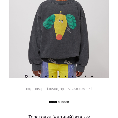
код товара 130588, арт. B125AC035-061
Толстовка (черный)
#130588