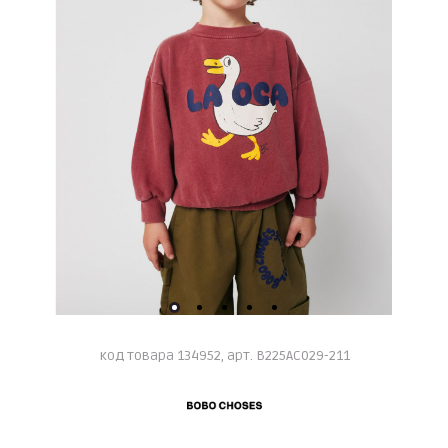
код товара 134952, арт. B225AC029-211