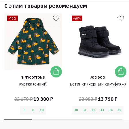
С этим товаром рекомендуем
-40%
-40%
TINYCOTTONS
JOG DOG
Куртка (синий)
Ботинки (черный камуфляж)
32 170 ₽
19 300 ₽
22 990 ₽
13 790 ₽
6
8
10
30
31
32
33
34
35