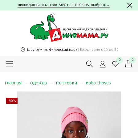
Ликвидация остатков! -50% на BASK KIDS. Выбрать→
Шоу-рум:
м. Филевский парк
| Ежедневно c 10 до 20
0
0
Главная
Одежда
Толстовки
Bobo Choses
-40%