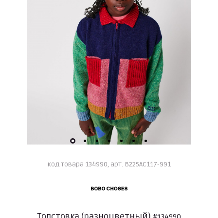
код товара 134990, арт. B225AC117-991
Толстовка (разноцветный)
#134990