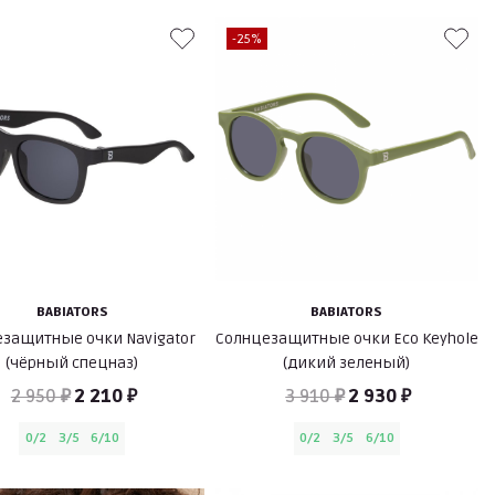
-25%
BABIATORS
BABIATORS
защитные очки Navigator
Солнцезащитные очки Eco Keyhole
(чёрный спецназ)
(дикий зеленый)
2 950 ₽
2 210 ₽
3 910 ₽
2 930 ₽
0/2
3/5
6/10
0/2
3/5
6/10