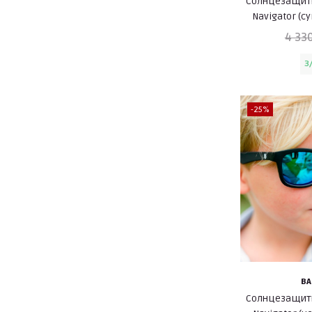
Солнцезащитн
Navigator (
4 33
3
-25%
BA
Солнцезащитн