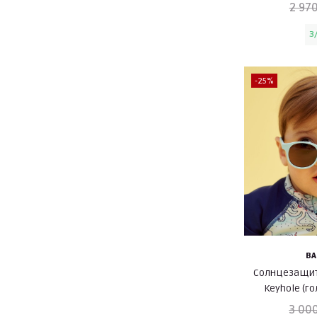
2 970
3
-25%
BA
Солнцезащит
Keyhole (г
3 00