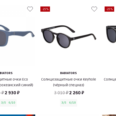
-25%
-25%
BIATORS
BABIATORS
итные очки Eco
Солнцезащитные очки Keyhole
Солнце
хоокеанский синий)
(чёрный спецназ)
 ₽
2 930 ₽
3 010 ₽
2 260 ₽
3/5
6/10
3/5
6/10