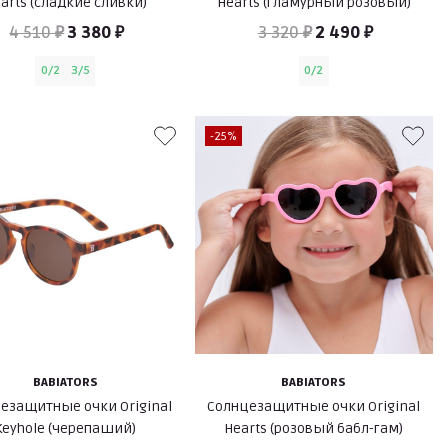
arts (сладкие сливки)
Hearts (гламурный розовый)
4 510 ₽
3 380 ₽
3 320 ₽
2 490 ₽
0/2
3/5
0/2
-25%
BABIATORS
BABIATORS
езащитные очки Original
Солнцезащитные очки Original
Keyhole (черепаший)
Hearts (розовый бабл-гам)