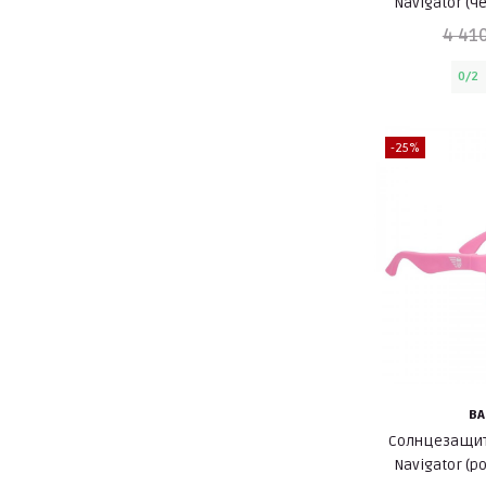
Navigator (
4 410
0/2
-25%
BA
Солнцезащит
Navigator (