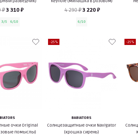
черный разведчик)
Keyhole (милашка в розовом)
He
 ₽
3 310 ₽
4 290 ₽
3 220 ₽
3/5
6/10
6/10
-25%
-25%
BIATORS
BABIATORS
ные очки Original
Солнцезащитные очки Navigator
Солнц
розовые помыслы)
(крошка сирень)