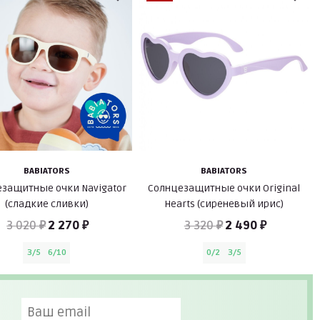
BABIATORS
BABIATORS
защитные очки Navigator
Солнцезащитные очки Original
(сладкие сливки)
Hearts (сиреневый ирис)
3 020 ₽
2 270 ₽
3 320 ₽
2 490 ₽
3/5
6/10
0/2
3/5