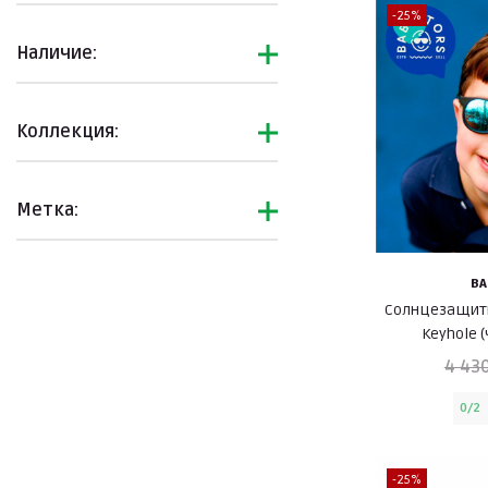
-25%
Наличие:
Коллекция:
Метка:
BA
Солнцезащитн
Keyhole 
4 430
0/2
-25%