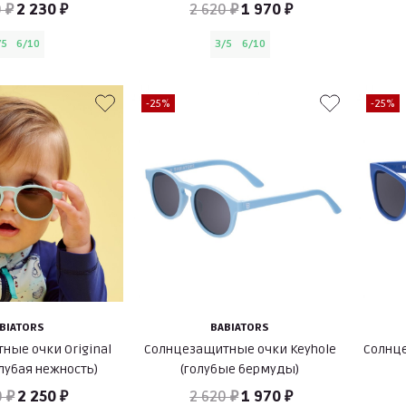
 ₽
2 230 ₽
2 620 ₽
1 970 ₽
/5
6/10
3/5
6/10
-25%
-25%
BIATORS
BABIATORS
ные очки Original
Солнцезащитные очки Keyhole
Солнце
олубая нежность)
(голубые бермуды)
0 ₽
2 250 ₽
2 620 ₽
1 970 ₽