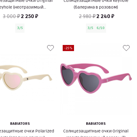
езащитные очки Original
Солнцезащитные очки Keyhole
eyhole (неотразимый
(балерина в розовом)
лавандовый)
3 000 ₽
2 250 ₽
2 980 ₽
2 240 ₽
3/5
3/5
6/10
-25%
BABIATORS
BABIATORS
защитные очки Polarized
Солнцезащитные очки Original