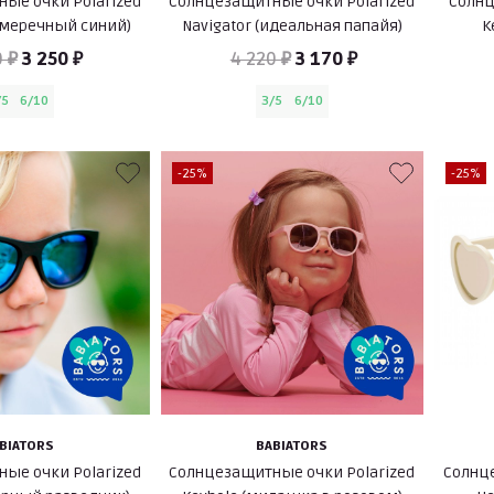
ые очки Polarized
Солнцезащитные очки Polarized
Солнц
сумеречный синий)
Navigator (идеальная папайя)
K
0 ₽
3 250 ₽
4 220 ₽
3 170 ₽
/5
6/10
3/5
6/10
-25%
-25%
BIATORS
BABIATORS
ые очки Polarized
Солнцезащитные очки Polarized
Солнце