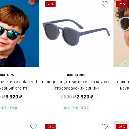
-25%
-25%
BIATORS
BABIATORS
ые очки Polarized
Солнцезащитные очки Eco Keyhole
Солнц
(черный агент)
(тихоокеанский синий)
Navi
 ₽
3 320 ₽
3 890 ₽
2 920 ₽
3/5
6/10
0/2
3/5
6/10
-25%
-25%