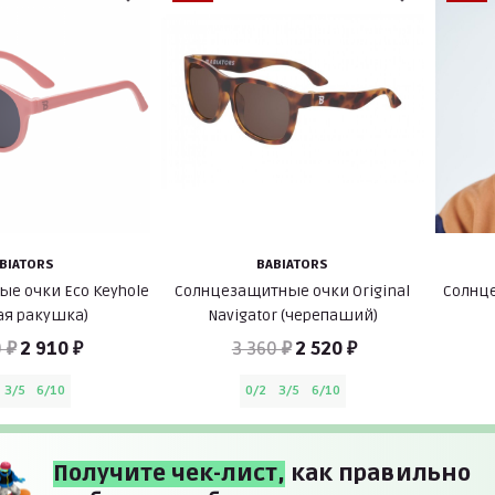
BIATORS
BABIATORS
е очки Eco Keyhole
Солнцезащитные очки Original
Солнце
ая ракушка)
Navigator (черепаший)
 ₽
2 910 ₽
3 360 ₽
2 520 ₽
3/5
6/10
0/2
3/5
6/10
Получите чек-лист,
как правильно