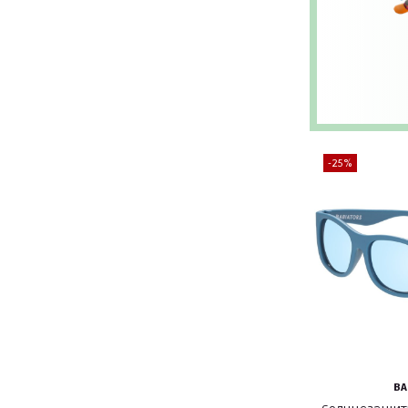
-25%
BA