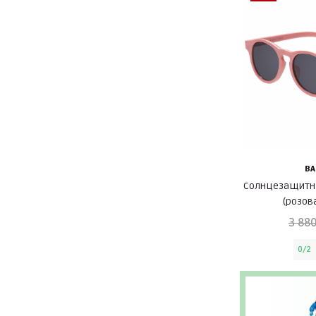
BA
Солнцезащитны
(розов
3 880
0/2