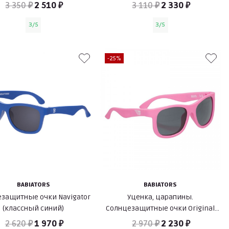
3 350 ₽
2 510 ₽
3 110 ₽
2 330 ₽
3/5
3/5
-25%
BABIATORS
BABIATORS
защитные очки Navigator
Уценка, царапины.
(классный синий)
Солнцезащитные очки Original
Navigator (розовые помыслы)
2 620 ₽
1 970 ₽
2 970 ₽
2 230 ₽