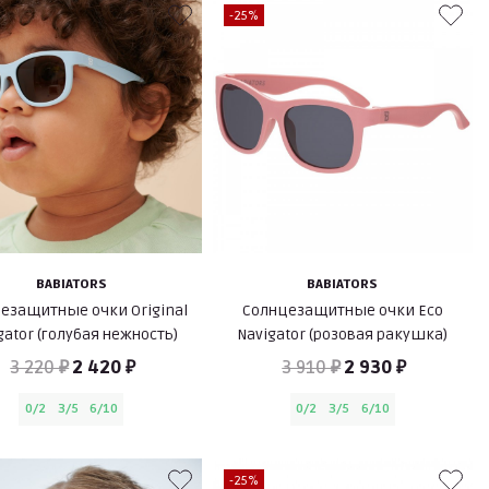
-25%
BABIATORS
BABIATORS
езащитные очки Original
Солнцезащитные очки Eco
gator (голубая нежность)
Navigator (розовая ракушка)
3 220 ₽
2 420 ₽
3 910 ₽
2 930 ₽
0/2
3/5
6/10
0/2
3/5
6/10
-25%