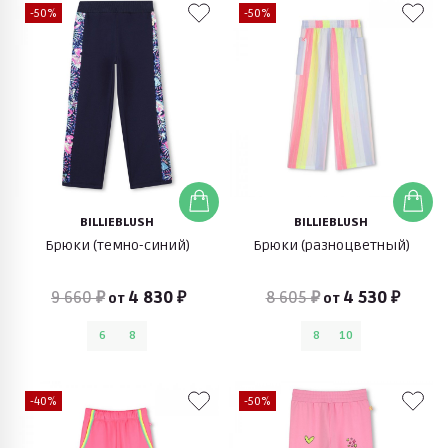
-50%
-50%
BILLIEBLUSH
BILLIEBLUSH
Брюки (темно-синий)
Брюки (разноцветный)
9 660 ₽
4 830 ₽
8 605 ₽
4 530 ₽
от
от
6
8
8
10
-40%
-50%