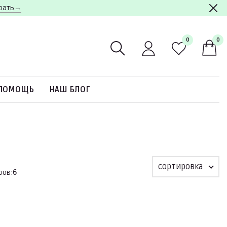
брать→
0
0
ПОМОЩЬ
НАШ БЛОГ
сортировка
ров:
6