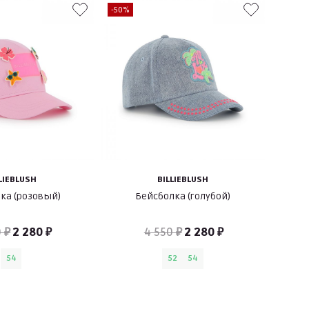
-50%
LIEBLUSH
BILLIEBLUSH
ка (розовый)
Бейсболка (голубой)
 ₽
2 280 ₽
4 550 ₽
2 280 ₽
54
52
54