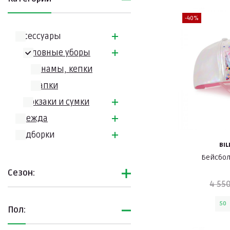
-40%
Аксессуары
Головные уборы
Панамы, кепки
Шапки
Рюкзаки и сумки
Одежда
Подборки
BIL
Бейсбол
Сезон:
4 550
50
Пол: