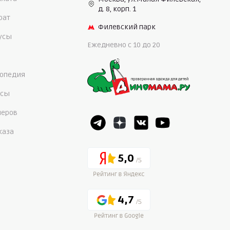
д. 8, корп. 1
рат
Филевский парк
нусы
Ежедневно c 10 до 20
опедия
осы
меров
каза
5,0
4,7