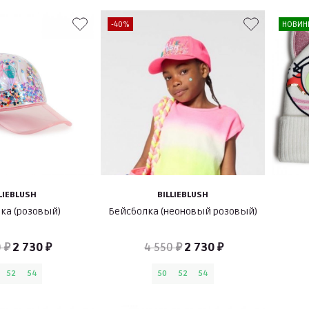
-40%
НОВИН
LIEBLUSH
BILLIEBLUSH
ка (розовый)
Бейсболка (неоновый розовый)
 ₽
2 730 ₽
4 550 ₽
2 730 ₽
52
54
50
52
54