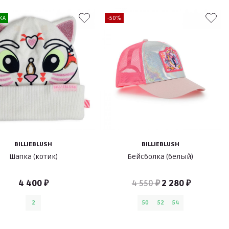
КА
-50%
BILLIEBLUSH
BILLIEBLUSH
Шапка (котик)
Бейсболка (белый)
4 400 ₽
4 550 ₽
2 280 ₽
2
50
52
54