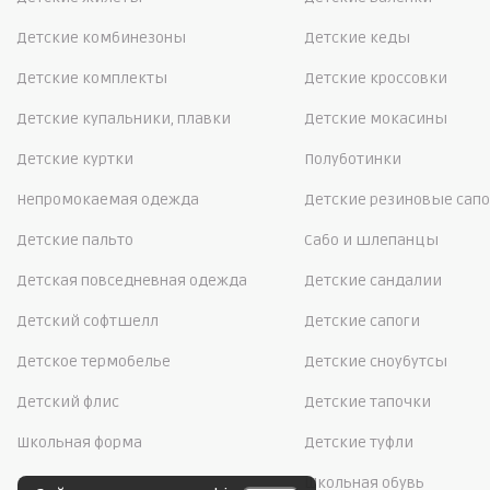
Детские комбинезоны
Детские кеды
Детские комплекты
Детские кроссовки
Детские купальники, плавки
Детские мокасины
Детские куртки
Полуботинки
Непромокаемая одежда
Детские резиновые сапо
Детские пальто
Сабо и шлепанцы
Детская повседневная одежда
Детские сандалии
Детский софтшелл
Детские сапоги
Детское термобелье
Детские сноубутсы
Детский флис
Детские тапочки
Школьная форма
Детские туфли
Школьная обувь