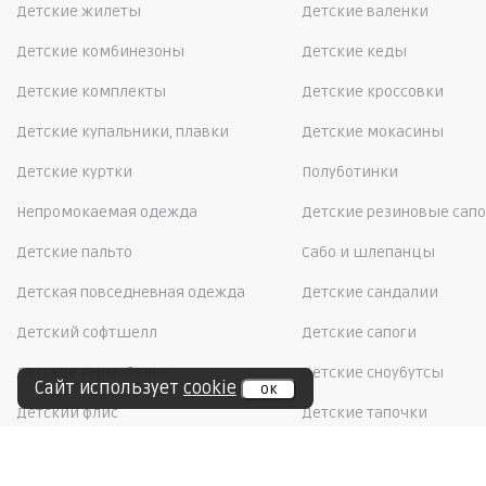
Детские жилеты
Детские валенки
Детские комбинезоны
Детские кеды
Детские комплекты
Детские кроссовки
Детские купальники, плавки
Детские мокасины
Детские куртки
Полуботинки
Непромокаемая одежда
Детские резиновые сапо
Детские пальто
Сабо и шлепанцы
Детская повседневная одежда
Детские сандалии
Детский софтшелл
Детские сапоги
Детское термобелье
Детские сноубутсы
Сайт использует
cookie
ок
Детский флис
Детские тапочки
Школьная форма
Детские туфли