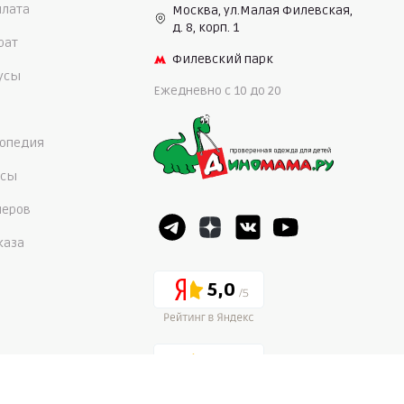
плата
Москва, ул.Малая Филевская,
д. 8, корп. 1
рат
Филевский парк
нусы
Ежедневно c 10 до 20
опедия
осы
меров
каза
5,0
4,7