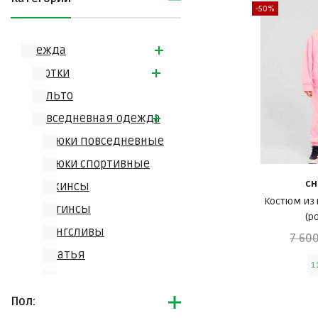
-50%
Одежда
Куртки
Пальто
Повседневная одежда
Брюки повседневные
Брюки спортивные
CH
Джинсы
Костюм из 
Легинсы
(р
Лонгсливы
7 600
Платья
1
Спортивные костюмы
Толстовки
Пол: