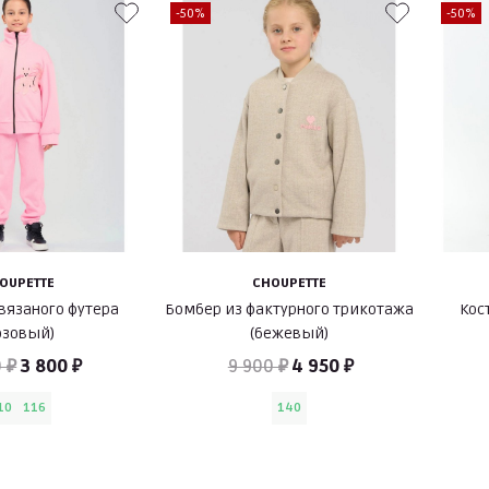
-50%
-50%
OUPETTE
CHOUPETTE
вязаного футера
Бомбер из фактурного трикотажа
Кос
озовый)
(бежевый)
 ₽
3 800 ₽
9 900 ₽
4 950 ₽
10
116
140