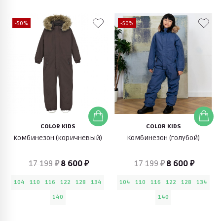
-50%
-50%
COLOR KIDS
COLOR KIDS
Комбинезон (коричневый)
Комбинезон (голубой)
17 199 ₽
8 600 ₽
17 199 ₽
8 600 ₽
104
110
116
122
128
134
104
110
116
122
128
134
140
140