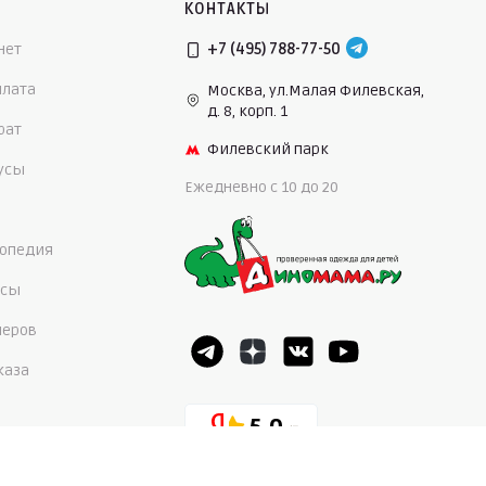
КОНТАКТЫ
нет
+7 (495) 788-77-50
плата
Москва, ул.Малая Филевская,
д. 8, корп. 1
рат
Филевский парк
нусы
Ежедневно c 10 до 20
опедия
осы
меров
каза
5,0