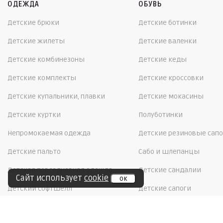
ОДЕЖДА
ОБУВЬ
Детские брюки
Детские ботинки
Детские жилеты
Детские валенки
Детские комбинезоны
Детские кеды
Детские комплекты
Детские кроссовки
Детские купальники, плавки
Детские мокасины
Детские куртки
Полуботинки
Непромокаемая одежда
Детские резиновые сапо
Детские пальто
Сабо и шлепанцы
Детская повседневная одежда
Детские сандалии
Сайт использует
cookie
ок
Детский софтшелл
Детские сапоги
Детское термобелье
Детские сноубутсы