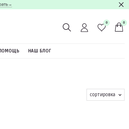
брать→
0
0
ПОМОЩЬ
НАШ БЛОГ
сортировка