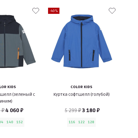
-40%
LOR KIDS
COLOR KIDS
тшелл (зеленый с
Куртка софтшелл (голубой)
синим)
 ₽
4 060 ₽
5 299 ₽
3 180 ₽
34
140
152
116
122
128