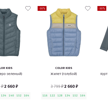
-30%
-30%
LOR KIDS
COLOR KIDS
серо-зеленый)
Жилет (голубой)
Курт
 ₽
2 660 ₽
3 799 ₽
2 660 ₽
134
140
152
164
116
122
128
134
152
164