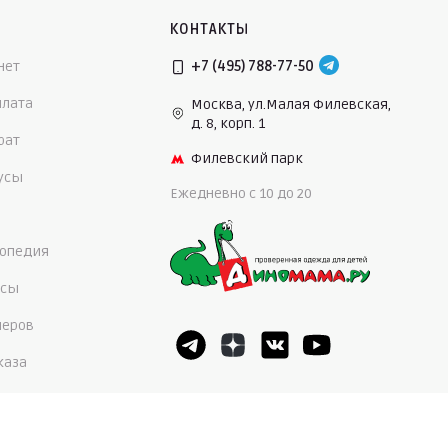
КОНТАКТЫ
нет
+7 (495) 788-77-50
плата
Москва, ул.Малая Филевская,
д. 8, корп. 1
рат
Филевский парк
нусы
Ежедневно c 10 до 20
опедия
осы
меров
каза
5,0