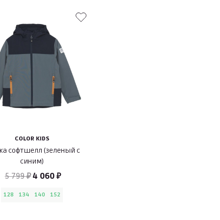
COLOR KIDS
ка софтшелл (зеленый с
синим)
5 799 ₽
4 060 ₽
128
134
140
152