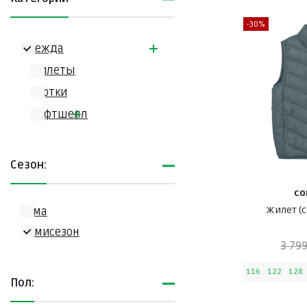
-30%
Одежда
Жилеты
Куртки
Софтшелл
Сезон:
CO
Жилет (
Зима
Демисезон
3 799
116
122
128
Пол: