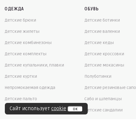
ОДЕЖДА
ОБУВЬ
Детские брюки
Детские ботинки
Детские жилеты
Детские валенки
Детские комбинезоны
Детские кеды
Детские комплекты
Детские кроссовки
Детские купальники, плавки
Детские мокасины
Детские куртки
Полуботинки
Непромокаемая одежда
Детские резиновые сапо
Детские пальто
Сабо и шлепанцы
Сайт использует
cookie
ок
Детская повседневная одежда
Детские сандалии
Детский софтшелл
Детские сапоги
Детское термобелье
Детские сноубутсы