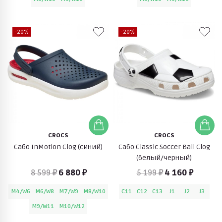
-20%
-20%
CROCS
CROCS
Сабо InMotion Clog (синий)
Сабо Classic Soccer Ball Clog
(белый/черный)
8 599 ₽
6 880 ₽
5 199 ₽
4 160 ₽
M4/W6
M6/W8
M7/W9
M8/W10
C11
C12
C13
J1
J2
J3
M9/W11
M10/W12