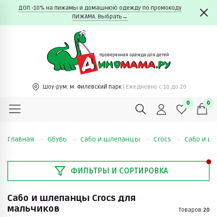
ДОП -10% на пижамы и домашнюю одежду по промокоду
ПИЖАМА. Выбрать→
Шоу-рум:
м. Филевский парк
| Ежедневно c 10 до 20
0
0
Главная
Обувь
Сабо и шлепанцы
Crocs
Сабо и ш
ФИЛЬТРЫ И СОРТИРОВКА
Сабо и шлепанцы Crocs для
мальчиков
Товаров:
20