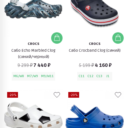
CROCS
CROCS
Сабо Echo Marbled Clog
Сабо Crocband Clog (синий)
(синий/черный)
9 299 ₽
7 440 ₽
5 199 ₽
4 160 ₽
M6/W8
M7/W9
M9/W11
C11
C12
C13
J1
-20%
-20%