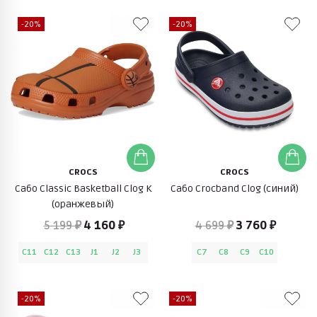
-20%
-20%
CROCS
CROCS
Сабо Classic Basketball Clog K
Сабо Crocband Clog (синий)
(оранжевый)
5 199 ₽
4 160 ₽
4 699 ₽
3 760 ₽
C11
C12
C13
J1
J2
J3
C7
C8
C9
C10
-20%
-20%