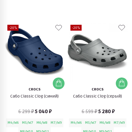
-20%
-20%
CROCS
CROCS
Сабо Classic Clog (синий)
Сабо Classic Clog (серый)
6 299 ₽
5 040 ₽
6 599 ₽
5 280 ₽
M4/W6
M5/W7
M6/W8
M7/W9
M4/W6
M5/W7
M6/W8
M7/W9
M8/W10
M9/W11
M8/W10
M9/W11