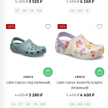
4 399 ₽
3 520 ₽
5 199 ₽
4 160 ₽
C7
C8
C9
C10
C11
C12
J1
-20%
-20%
CROCS
CROCS
Сабо Classic Clog (зеленый)
Сабо Classic Butterfly Graphic
(бежевый)
4 099 ₽
3 280 ₽
5 499 ₽
4 400 ₽
C6
C7
C8
C9
C10
C11
C12
C13