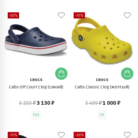
-50%
-70%
CROCS
CROCS
Сабо Off Court Clog (синий)
Сабо Classic Clog (желтый)
6 250 ₽
3 130 ₽
3 499 ₽
1 000 ₽
C11
C4
-75%
-20%