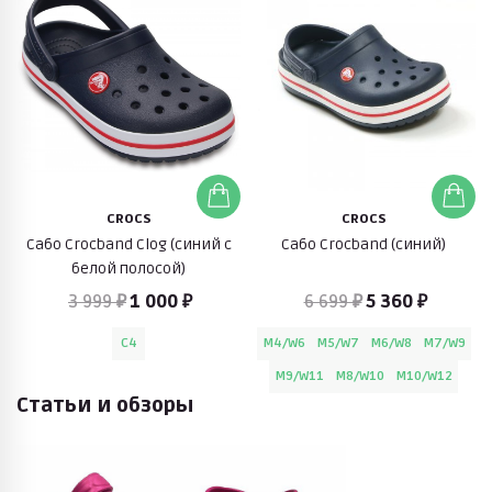
CROCS
CROCS
Сабо Crocband Clog (синий с
Cабо Crocband (синий)
белой полосой)
3 999 ₽
1 000 ₽
6 699 ₽
5 360 ₽
C4
M4/W6
M5/W7
M6/W8
M7/W9
M9/W11
M8/W10
M10/W12
Статьи и обзоры