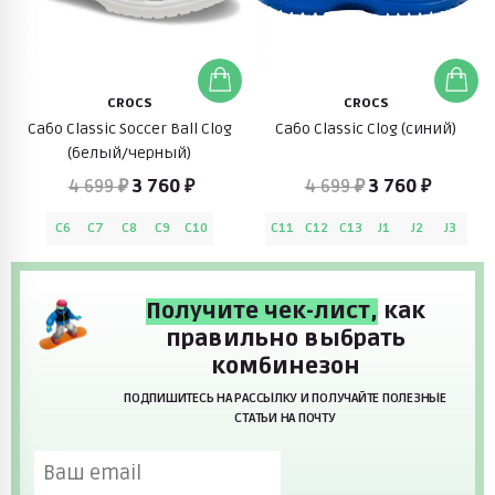
CROCS
CROCS
Сабо Classic Soccer Ball Clog
Сабо Classic Clog (синий)
(белый/черный)
4 699 ₽
3 760 ₽
4 699 ₽
3 760 ₽
C6
C7
C8
C9
C10
C11
C12
C13
J1
J2
J3
Получите чек-лист,
как
правильно выбрать
комбинезон
ПОДПИШИТЕСЬ НА РАССЫЛКУ И ПОЛУЧАЙТЕ ПОЛЕЗНЫЕ
СТАТЬИ НА ПОЧТУ