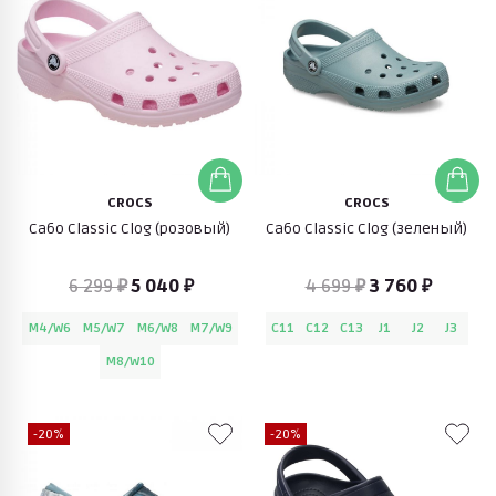
CROCS
CROCS
Сабо Classic Clog (розовый)
Сабо Classic Clog (зеленый)
6 299 ₽
5 040 ₽
4 699 ₽
3 760 ₽
M4/W6
M5/W7
M6/W8
M7/W9
C11
C12
C13
J1
J2
J3
M8/W10
-20%
-20%