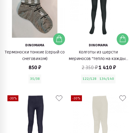
DINOMAMA
DINOMAMA
Термоноски тонкие (серый со
Колготы из шерсти
снеговиком)
мериносов "тепло на каждый
день" (антрацит)
850 ₽
2 350 ₽
1 410 ₽
35/38
122/128
134/140
-30%
-30%