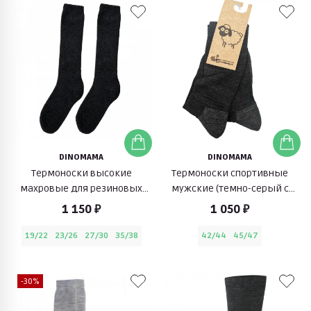
DINOMAMA
DINOMAMA
Термоноски высокие
Термоноски спортивные
махровые для резиновых
мужские (темно-серый с
сапог (темно-синий)
серым)
1 150 ₽
1 050 ₽
19/22
23/26
27/30
35/38
42/44
45/47
-30%