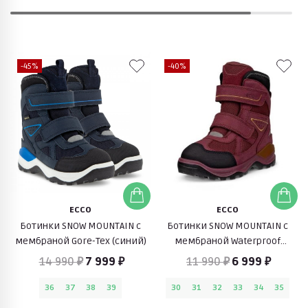
-45%
-40%
ECCO
ECCO
Ботинки SNOW MOUNTAIN c
Ботинки SNOW MOUNTAIN с
мембраной Gore-Tex (синий)
мембраной Waterproof
(брусничный)
14 990 ₽
7 999 ₽
11 990 ₽
6 999 ₽
36
37
38
39
30
31
32
33
34
35