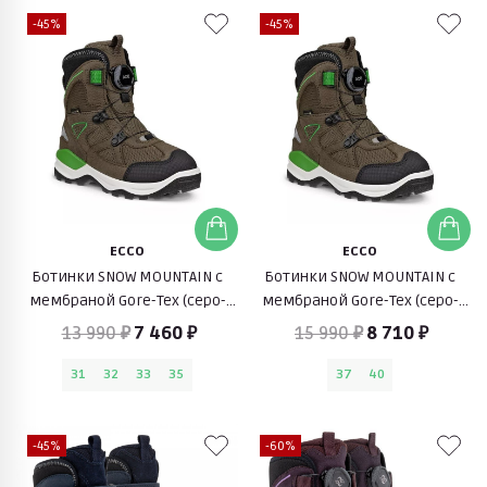
-45%
-45%
ECCO
ECCO
Ботинки SNOW MOUNTAIN c
Ботинки SNOW MOUNTAIN c
мембраной Gore-Tex (серо-
мембраной Gore-Tex (серо-
коричневый)
коричневый)
13 990 ₽
7 460 ₽
15 990 ₽
8 710 ₽
31
32
33
35
37
40
-45%
-60%