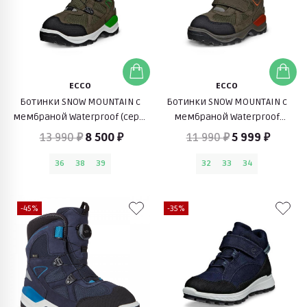
ECCO
ECCO
Ботинки SNOW MOUNTAIN с
Ботинки SNOW MOUNTAIN с
мембраной Waterproof (серо-
мембраной Waterproof
коричневый)
(зелено-коричневый)
13 990 ₽
8 500 ₽
11 990 ₽
5 999 ₽
36
38
39
32
33
34
-45%
-35%