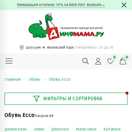
Ликвидация остатков! -50% на BASK KIDS. Выбрать→
Шоу-рум:
м. Филевский парк
| Ежедневно c 10 до 20
0
0
Главная
Обувь
Обувь Ecco
ФИЛЬТРЫ И СОРТИРОВКА
Обувь Ecco
Товаров:
19
Демисезон
Зима
Девочки
Мальчики
Ботинки
К