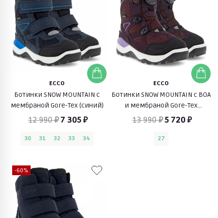
ECCO
ECCO
Ботинки SNOW MOUNTAIN c
Ботинки SNOW MOUNTAIN с BOA
мембраной Gore-Tex (синий)
и мембраной Gore-Tex
(бордовый)
12 990 ₽
7 305 ₽
13 990 ₽
5 720 ₽
30
31
32
33
34
27
-60%