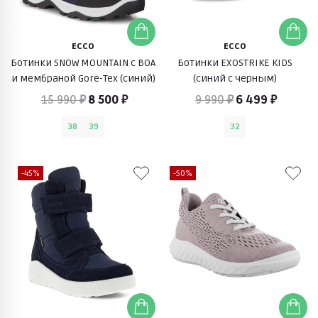
ECCO
ECCO
Ботинки SNOW MOUNTAIN с BOA
Ботинки EXOSTRIKE KIDS
и мембраной Gore-Tex (синий)
(синий с черным)
15 990 ₽
8 500 ₽
9 990 ₽
6 499 ₽
38
39
32
-45%
-50%