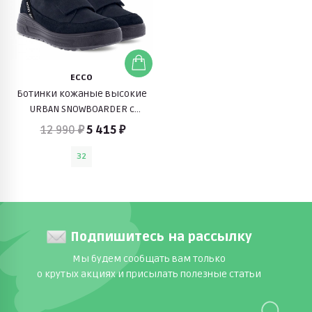
ECCO
Ботинки кожаные высокие
URBAN SNOWBOARDER c
мембраной Gore-Tex (синий)
12 990 ₽
5 415 ₽
32
Подпишитесь на рассылку
Мы будем сообщать вам только
о крутых акциях и присылать полезные статьи