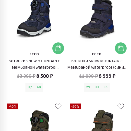
ECCO
ECCO
Ботинки SNOW MOUNTAIN с
Ботинки SNOW MOUNTAIN с
мембраной Waterproof
мембраной Waterproof (синий
(черный с синим)
с черным)
13 990 ₽
8 500 ₽
11 990 ₽
6 999 ₽
37
40
29
33
35
-40%
-50%