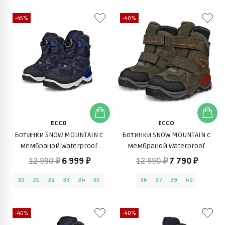
-45%
-40%
ECCO
ECCO
Ботинки SNOW MOUNTAIN с
Ботинки SNOW MOUNTAIN с
мембраной Waterproof
мембраной Waterproof
(черный с синим)
(зелено-коричневый)
12 990 ₽
6 999 ₽
12 990 ₽
7 790 ₽
30
31
32
33
34
35
36
37
39
40
-40%
-40%