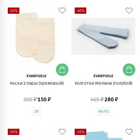
-50%
-40%
EVANTUELE
EVANTUELE
Носки 2 пары (кремовый)
Колготки Меланж (голубой)
300 ₽
150 ₽
460 ₽
280 ₽
18
86/92
-50%
-50%