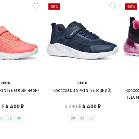
-30%
-50%
GEOX
GEOX
RINTYE (алый неон)
Кроссовки SPRINTYE (синий)
Кроссо
ILLUM
 ₽
4 400 ₽
6 290 ₽
4 400 ₽
30
32
36
28
29
30