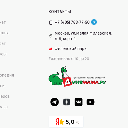
КОНТАКТЫ
нет
+7 (495) 788-77-50
плата
Москва, ул.Малая Филевская,
д. 8, корп. 1
рат
Филевский парк
нусы
Ежедневно c 10 до 20
опедия
осы
меров
каза
5,0