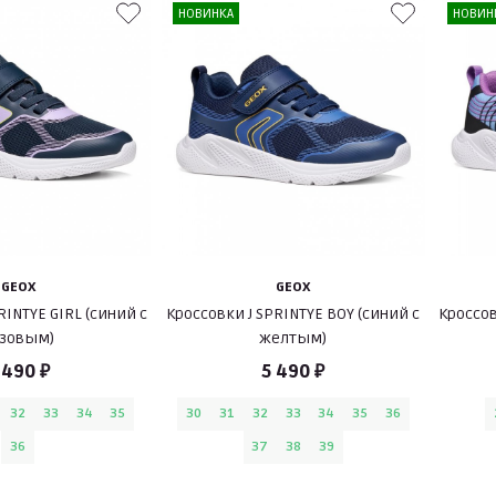
НОВИНКА
НОВИН
GEOX
GEOX
RINTYE GIRL (синий с
Кроссовки J SPRINTYE BOY (синий с
Кроссов
зовым)
желтым)
 490 ₽
5 490 ₽
32
33
34
35
30
31
32
33
34
35
36
36
37
38
39