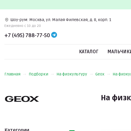
Шоу-рум:
Москва, ул. Малая Филевская, д. 8, корп. 1
Ежедневно c 10 до 20
+7 (495) 788-77-50
КАТАЛОГ
МАЛЬЧИК
Главная
Подборки
На физкультуру
Geox
На физку
На физк
Категории