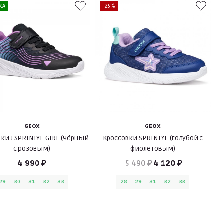
КА
-25%
GEOX
GEOX
ки J SPRINTYE GIRL (чёрный
Кроссовки SPRINTYE (голубой с
с розовым)
фиолетовым)
4 990 ₽
5 490 ₽
4 120 ₽
29
30
31
32
33
28
29
31
32
33