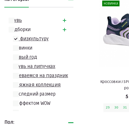
НОВИНКА
Обувь
Подборки
На физкультуру
Новинки
Новый год
Обувь на липучках
Одеваемся на праздник
Кроссовки J SP
Пляжная коллекция
ро
Последний размер
5
С эффектом WOW
29
30
31
Снова в школу
Хиты продаж
Пол: