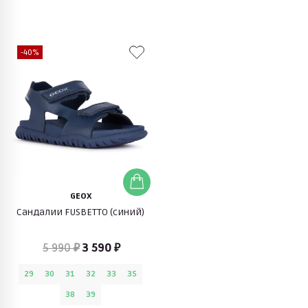
-40%
GEOX
Сандалии FUSBETTO (синий)
5 990 ₽
3 590 ₽
29
30
31
32
33
35
38
39