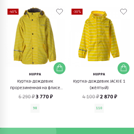
-40%
-30%
HUPPA
HUPPA
Куртка-дождевик
Куртка-дождевик JACKIE 1
прорезиненная на флисе
(жёлтый)
JACKIE (желтый в полоску)
6 290 ₽
3 770 ₽
4 100 ₽
2 870 ₽
98
110