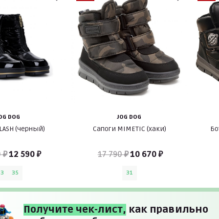
OG DOG
JOG DOG
LASH (черный)
Сапоги MIMETIC (хаки)
Бо
 ₽
12 590 ₽
17 790 ₽
10 670 ₽
33
35
31
Получите чек-лист,
как правильно