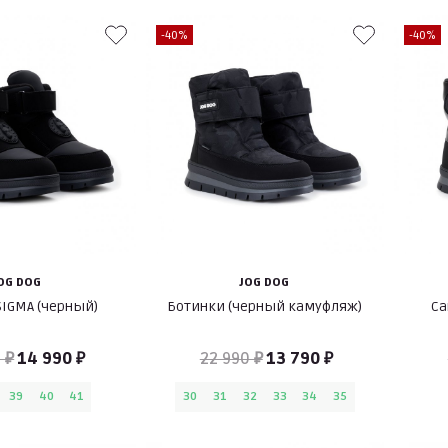
-40%
-40%
OG DOG
JOG DOG
SIGMA (черный)
Ботинки (черный камуфляж)
Са
 ₽
14 990 ₽
22 990 ₽
13 790 ₽
39
40
41
30
31
32
33
34
35