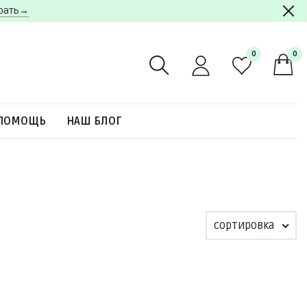
брать→
0
0
ПОМОЩЬ
НАШ БЛОГ
сортировка