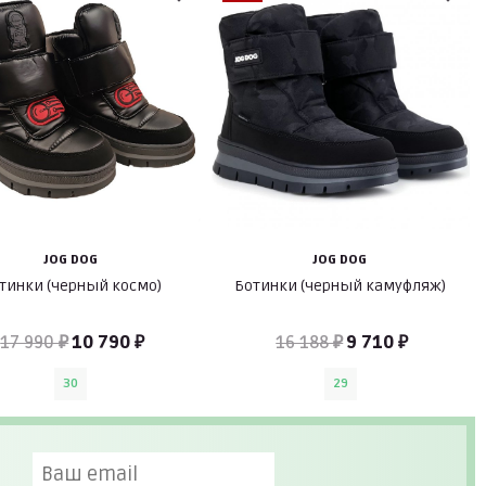
JOG DOG
JOG DOG
тинки (черный космо)
Ботинки (черный камуфляж)
17 990 ₽
10 790 ₽
16 188 ₽
9 710 ₽
30
29