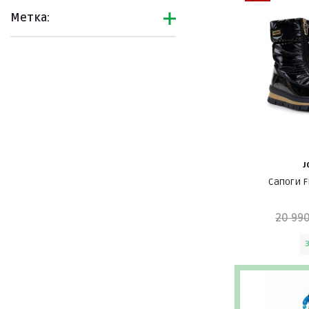
Метка:
J
Сапоги F
20 990