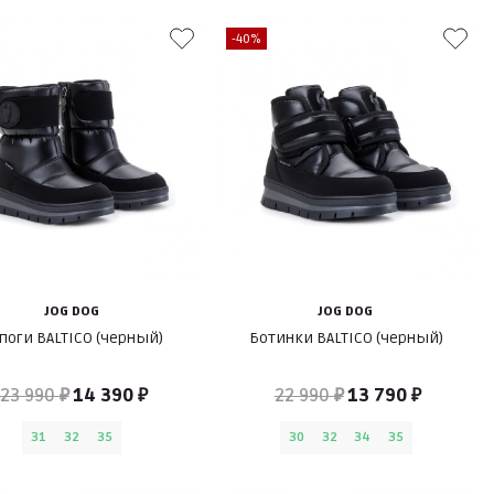
-40%
JOG DOG
JOG DOG
поги BALTICO (черный)
Ботинки BALTICO (черный)
23 990 ₽
14 390 ₽
22 990 ₽
13 790 ₽
31
32
35
30
32
34
35