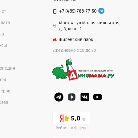
нет
+7 (495) 788-77-50
плата
Москва, ул.Малая Филевская,
д. 8, корп. 1
рат
Филевский парк
нусы
Ежедневно c 10 до 20
опедия
осы
меров
каза
5,0