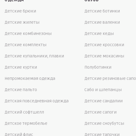
Детские брюки
Детские ботинки
Детские жилеты
Детские валенки
Детские комбинезоны
Детские кеды
Детские комплекты
Детские кроссовки
Детские купальники, плавки
Детские мокасины
Детские куртки
Полуботинки
Непромокаемая одежда
Детские резиновые сапо
Детские пальто
Сабо и шлепанцы
Детская повседневная одежда
Детские сандалии
Детский софтшелл
Детские сапоги
Детское термобелье
Детские сноубутсы
Детский флис
Детские тапочки