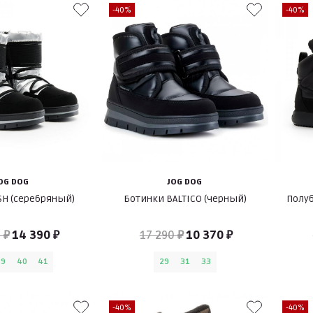
-40%
-40%
OG DOG
JOG DOG
SH (серебряный)
Ботинки BALTICO (черный)
Полуб
 ₽
14 390 ₽
17 290 ₽
10 370 ₽
39
40
41
29
31
33
-40%
-40%