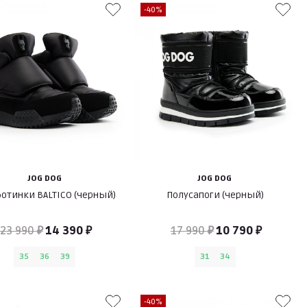
-40%
JOG DOG
JOG DOG
отинки BALTICO (черный)
Полусапоги (черный)
23 990 ₽
14 390 ₽
17 990 ₽
10 790 ₽
35
36
39
31
34
-40%