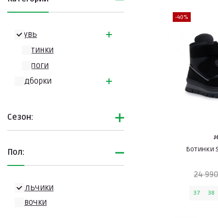
-40%
Обувь
Ботинки
Сапоги
Подборки
Сезон:
J
Ботинки 
Пол:
24 990
Мальчики
37
38
Девочки