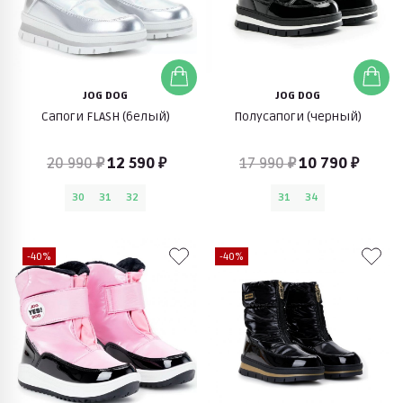
JOG DOG
JOG DOG
Сапоги FLASH (белый)
Полусапоги (черный)
20 990 ₽
12 590 ₽
17 990 ₽
10 790 ₽
30
31
32
31
34
-40%
-40%