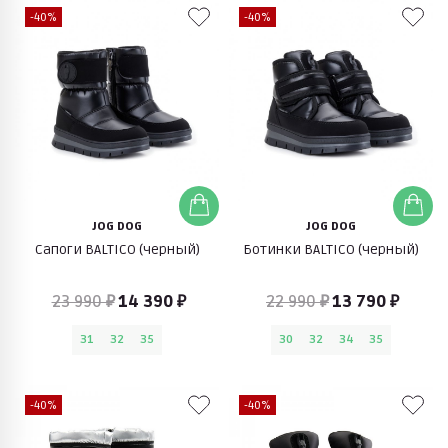
-40%
-40%
JOG DOG
JOG DOG
Сапоги BALTICO (черный)
Ботинки BALTICO (черный)
23 990 ₽
14 390 ₽
22 990 ₽
13 790 ₽
31
32
35
30
32
34
35
-40%
-40%