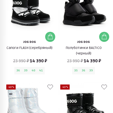
JOG DOG
JOG DOG
Сапоги FLASH (серебряный)
Полуботинки BALTICO
(черный)
23 990 ₽
14 390 ₽
23 990 ₽
14 390 ₽
36
39
40
41
35
36
39
-40%
-40%