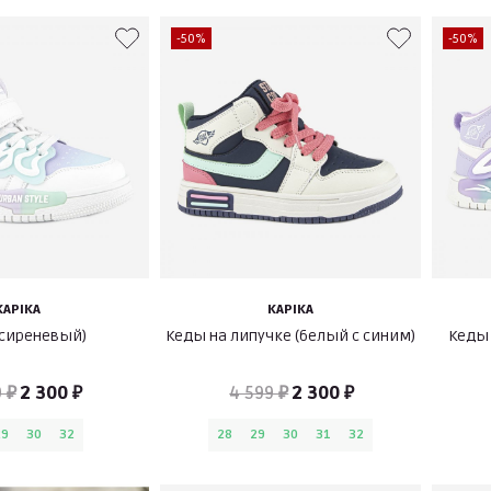
-50%
-50%
KAPIKA
KAPIKA
(сиреневый)
Кеды на липучке (белый с синим)
Кеды 
 ₽
2 300 ₽
4 599 ₽
2 300 ₽
29
30
32
28
29
30
31
32