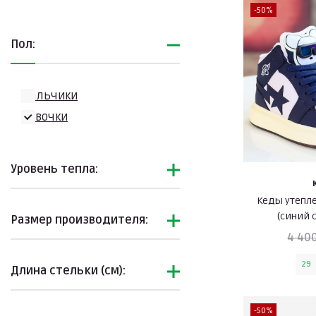
-50%
Пол:
Мальчики
Девочки
Уровень тепла:
Кеды утепл
(синий 
Размер производителя:
4 400
29
Длина стельки (см):
-50%