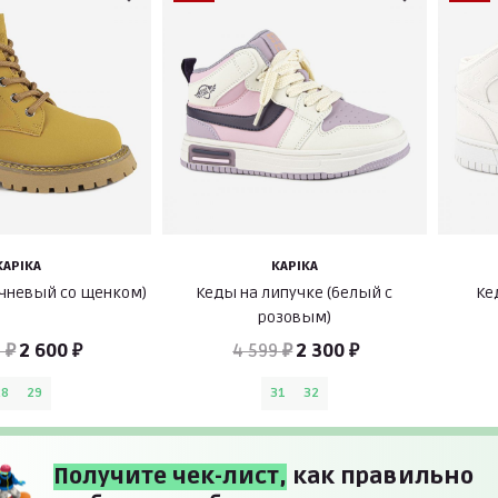
KAPIKA
KAPIKA
ичневый со щенком)
Кеды на липучке (белый с
Ке
розовым)
 ₽
2 600 ₽
4 599 ₽
2 300 ₽
28
29
31
32
Получите чек-лист,
как правильно