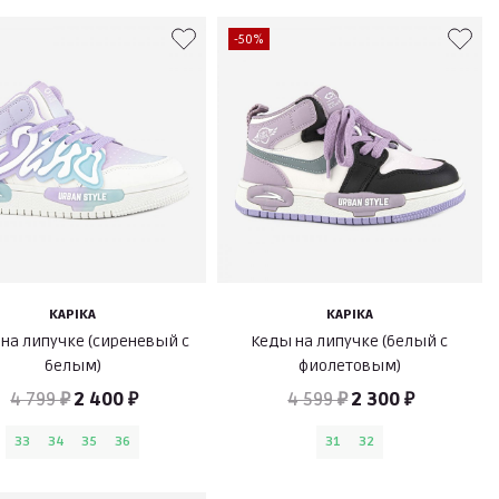
-50%
KAPIKA
KAPIKA
на липучке (сиреневый с
Кеды на липучке (белый с
белым)
фиолетовым)
4 799 ₽
2 400 ₽
4 599 ₽
2 300 ₽
33
34
35
36
31
32