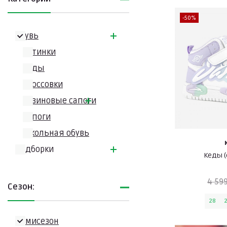
-50%
Обувь
Ботинки
Кеды
Кроссовки
Резиновые сапоги
Сапоги
Школьная обувь
Подборки
Кеды 
4 599
Сезон:
28
Демисезон