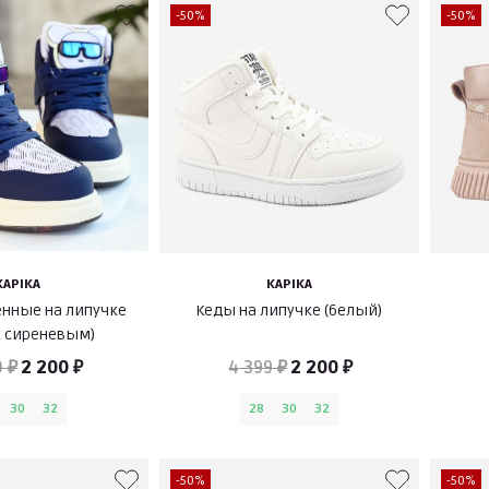
-50%
-50%
KAPIKA
KAPIKA
енные на липучке
Кеды на липучке (белый)
с сиреневым)
 ₽
2 200 ₽
4 399 ₽
2 200 ₽
30
32
28
30
32
-50%
-50%