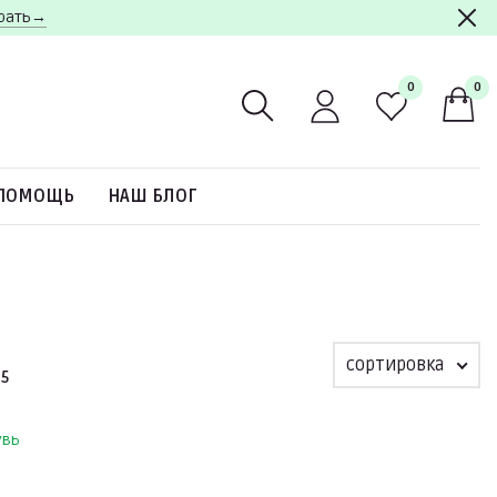
брать→
0
0
ПОМОЩЬ
НАШ БЛОГ
сортировка
15
увь