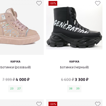
-50%
KAPIKA
KAPIKA
Ботинки (розовый)
Ботинки (черный)
7 999 ₽
4 000 ₽
6 600 ₽
3 300 ₽
23
27
38
39
-50%