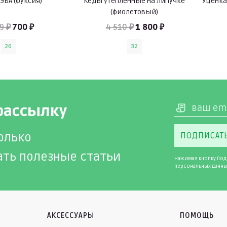
ЭВА (фуксия)
Кеды утепленные на липучке
Уценка
(фиолетовый)
9 ₽
700 ₽
4 510 ₽
1 800 ₽
26
32
рассылку
олько
ПОДПИСАТ
ать полезные статьи
Нажимая кнопку Под
персональных данны
АКСЕССУАРЫ
ПОМОЩЬ