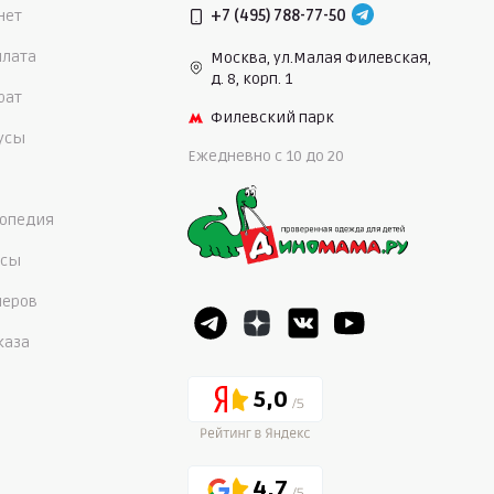
нет
+7 (495) 788-77-50
плата
Москва, ул.Малая Филевская,
д. 8, корп. 1
рат
Филевский парк
нусы
Ежедневно c 10 до 20
опедия
осы
меров
каза
5,0
4,7