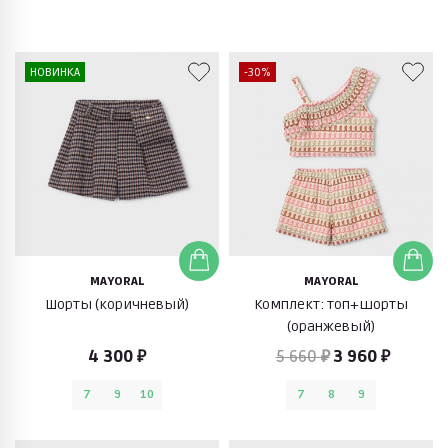
НОВИНКА
-30%
MAYORAL
MAYORAL
Шорты (коричневый)
Комплект: топ+шорты
(оранжевый)
4 300 ₽
5 660 ₽
3 960 ₽
7
9
10
7
8
9