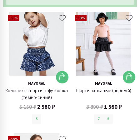
-50%
-60%
MAYORAL
MAYORAL
Комплект: шорты + футболка
Шорты кожаные (черный)
(темно-синий)
5 150 ₽
2 580 ₽
3 890 ₽
1 560 ₽
5
7
9
-60%