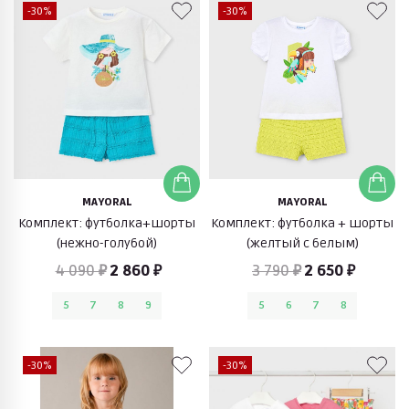
-30%
-30%
MAYORAL
MAYORAL
Комплект: футболка+шорты
Комплект: футболка + шорты
(нежно-голубой)
(желтый с белым)
4 090 ₽
2 860 ₽
3 790 ₽
2 650 ₽
5
7
8
9
5
6
7
8
-30%
-30%