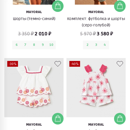
MAYORAL
MAYORAL
Шорты (темно-синий)
Комплект: футболка и шорты
(серо-голубой)
3 350 ₽
2 010 ₽
5 970 ₽
3 580 ₽
6
7
8
9
10
2
3
4
-30%
-40%
MAYORAL
MAYORAL