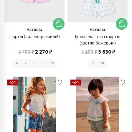
MAYORAL
MAYORAL
Шорты (лилово-розовый)
Комплект: топ+шорты
(светло-бежевый)
3 790 ₽
2 270 ₽
5 190 ₽
3 630 ₽
6
7
8
9
10
7
10
-40%
-40%