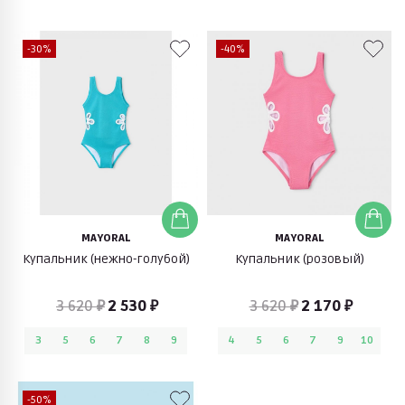
-30%
-40%
MAYORAL
MAYORAL
Купальник (нежно-голубой)
Купальник (розовый)
3 620 ₽
2 530 ₽
3 620 ₽
2 170 ₽
3
5
6
7
8
9
4
5
6
7
9
10
-50%