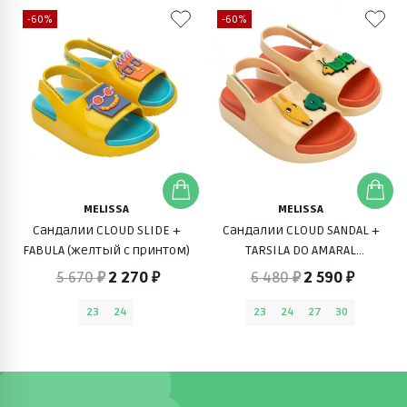
-60%
-60%
MELISSA
MELISSA
Сандалии CLOUD SLIDE +
Сандалии CLOUD SANDAL +
FABULA (желтый с принтом)
TARSILA DO AMARAL
(оранжевый с принтом)
5 670 ₽
2 270 ₽
6 480 ₽
2 590 ₽
23
24
23
24
27
30