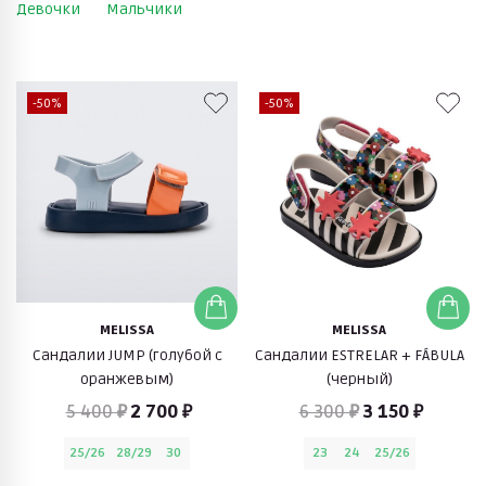
Девочки
Мальчики
-50%
-50%
MELISSA
MELISSA
Сандалии JUMP (голубой с
Сандалии ESTRELAR + FÁBULA
оранжевым)
(черный)
5 400 ₽
2 700 ₽
6 300 ₽
3 150 ₽
25/26
28/29
30
23
24
25/26