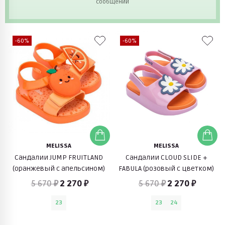
сообщений
-60%
-60%
MELISSA
MELISSA
Сандалии JUMP FRUITLAND
Сандалии CLOUD SLIDE +
(оранжевый с апельсином)
FABULA (розовый с цветком)
5 670 ₽
2 270 ₽
5 670 ₽
2 270 ₽
23
23
24