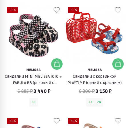
-50%
-50%
MELISSA
MELISSA
Сандалии MINI MELISSA IOIO +
Сандалии с корзинкой
FABULA BB (розовый с
PLAYTIME (синий с красным)
черным)
6 885 ₽
3 440 ₽
6 300 ₽
3 150 ₽
30
23
24
-50%
-50%