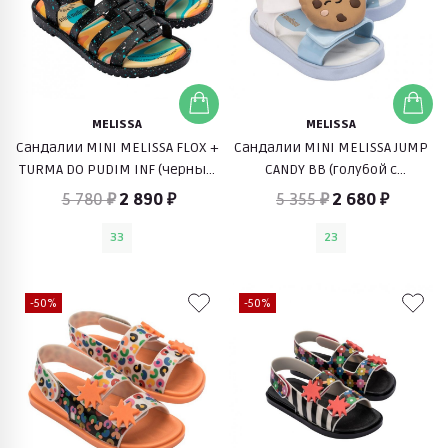
MELISSA
MELISSA
Сандалии MINI MELISSA FLOX +
Сандалии MINI MELISSA JUMP
TURMA DO PUDIM INF (черный
CANDY BB (голубой с
с голубым)
печеньем)
5 780 ₽
2 890 ₽
5 355 ₽
2 680 ₽
33
23
-50%
-50%