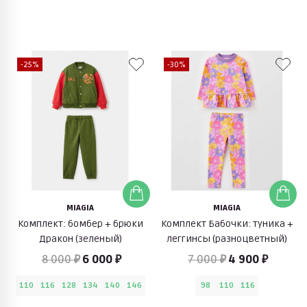
-25%
-30%
MIAGIA
MIAGIA
Комплект: бомбер + брюки
Комплект Бабочки: туника +
Дракон (зеленый)
леггинсы (разноцветный)
8 000 ₽
6 000 ₽
7 000 ₽
4 900 ₽
110
116
128
134
140
146
98
110
116