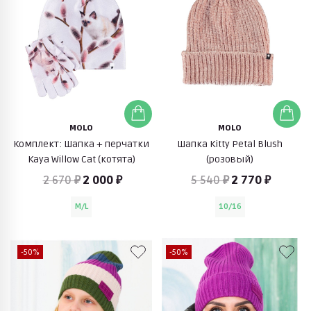
MOLO
MOLO
Комплект: Шапка + перчатки
Шапка Kitty Petal Blush
Kaya Willow Cat (котята)
(розовый)
2 670 ₽
2 000 ₽
5 540 ₽
2 770 ₽
M/L
10/16
-50%
-50%