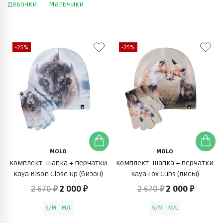
Девочки
Мальчики
-25%
-25%
MOLO
MOLO
Комплект: Шапка + перчатки
Комплект: Шапка + перчатки
Kaya Bison Close Up (бизон)
Kaya Fox Cubs (лисы)
2 670 ₽
2 000 ₽
2 670 ₽
2 000 ₽
S/M
M/L
S/M
M/L