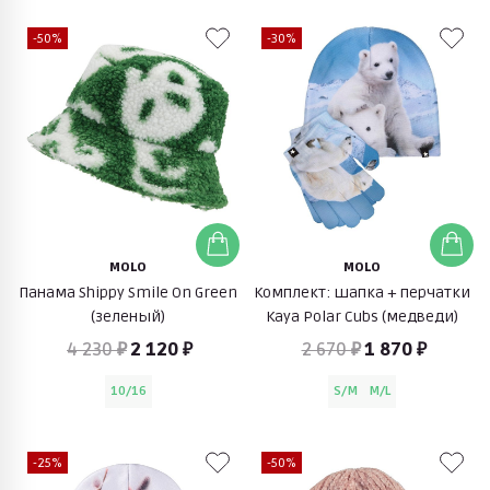
-50%
-30%
MOLO
MOLO
Панама Shippy Smile On Green
Комплект: шапка + перчатки
(зеленый)
Kaya Polar Cubs (медведи)
4 230 ₽
2 120 ₽
2 670 ₽
1 870 ₽
10/16
S/M
M/L
-25%
-50%