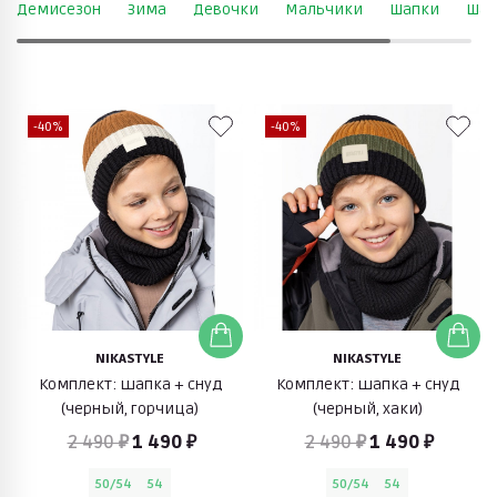
Демисезон
Зима
Девочки
Мальчики
Шапки
Ша
-40%
-40%
NIKASTYLE
NIKASTYLE
Комплект: шапка + снуд
Комплект: шапка + снуд
(черный, горчица)
(черный, хаки)
2 490 ₽
1 490 ₽
2 490 ₽
1 490 ₽
50/54
54
50/54
54