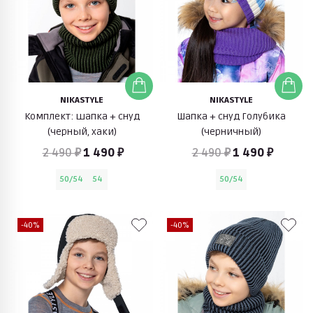
NIKASTYLE
NIKASTYLE
Комплект: шапка + снуд
Шапка + снуд Голубика
(черный, хаки)
(черничный)
2 490 ₽
1 490 ₽
2 490 ₽
1 490 ₽
50/54
54
50/54
-40%
-40%