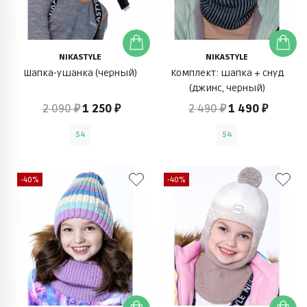
NIKASTYLE
NIKASTYLE
Шапка-ушанка (черный)
Комплект: шапка + снуд
(джинс, черный)
2 090 ₽
1 250 ₽
2 490 ₽
1 490 ₽
54
54
-40%
-40%