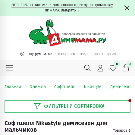
ДОП -10% на пижамы и домашнюю одежду по промокоду
ПИЖАМА. Выбрать→
Шоу-рум:
м. Филевский парк
| Ежедневно c 10 до 20
0
0
Главная
Одежда
Софтшелл
Nikastyle
Демисезон
ФИЛЬТРЫ И СОРТИРОВКА
Софтшелл Nikastyle демисезон для
мальчиков
Товаров:
9