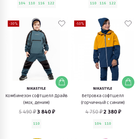
104
110
116
122
110
116
122
-30%
-50%
NIKASTYLE
NIKASTYLE
Комбинезон софтшелл Драйв
Ветровка софтшелл
(мох, деним)
(горчичный с синим)
5 490 ₽
3 840 ₽
4 750 ₽
2 380 ₽
110
104
110