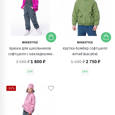
NIKASTYLE
NIKASTYLE
Брюки для школьников
Куртка-бомбер софтшелл
софтшелл с накладными
Алтай (васаби)
карманами Карго (серый)
3 590 ₽
1 800 ₽
5 490 ₽
2 750 ₽
134
164
-50%