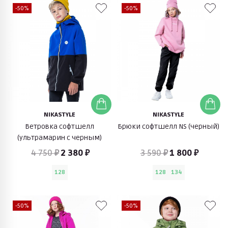
-50%
-50%
NIKASTYLE
NIKASTYLE
Ветровка софтшелл
Брюки софтшелл NS (черный)
(ультрамарин с черным)
4 750 ₽
2 380 ₽
3 590 ₽
1 800 ₽
128
128
134
-50%
-50%