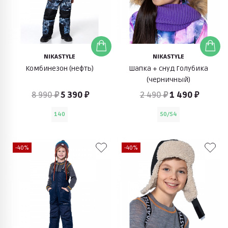
NIKASTYLE
NIKASTYLE
Комбинезон (нефть)
Шапка + снуд Голубика
(черничный)
8 990 ₽
5 390 ₽
2 490 ₽
1 490 ₽
140
50/54
-40%
-40%