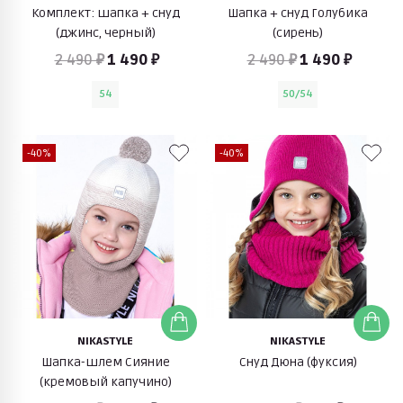
Комплект: шапка + снуд
Шапка + снуд Голубика
(джинс, черный)
(сирень)
2 490 ₽
1 490 ₽
2 490 ₽
1 490 ₽
54
50/54
-40%
-40%
NIKASTYLE
NIKASTYLE
Шапка-шлем Сияние
Снуд Дюна (фуксия)
(кремовый капучино)