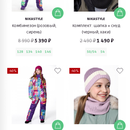
NIKASTYLE
NIKASTYLE
Комбинезон (розовый,
Комплект: шапка + снуд
сирень)
(черный, хаки)
8 990 ₽
5 390 ₽
2 490 ₽
1 490 ₽
128
134
140
146
50/54
54
-40%
-40%