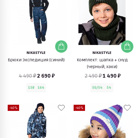
NIKASTYLE
NIKASTYLE
Брюки Экспедиция (синий)
Комплект: шапка + снуд
(черный, хаки)
4 490 ₽
2 690 ₽
2 490 ₽
1 490 ₽
158
164
50/54
54
-40%
-40%