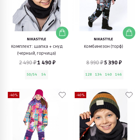
NIKASTYLE
NIKASTYLE
Комплект: шапка + снуд
Комбинезон (торф)
(черный, горчица)
2 490 ₽
1 490 ₽
8 990 ₽
5 390 ₽
50/54
54
128
134
140
146
-40%
-40%