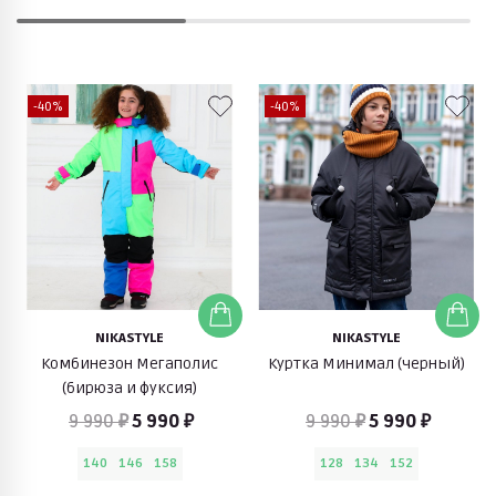
-40%
-40%
NIKASTYLE
NIKASTYLE
Комбинезон Мегаполис
Куртка Минимал (черный)
(бирюза и фуксия)
9 990 ₽
5 990 ₽
9 990 ₽
5 990 ₽
140
146
158
128
134
152