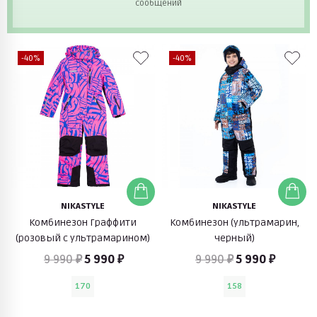
сообщений
-40%
-40%
NIKASTYLE
NIKASTYLE
Комбинезон Граффити
Комбинезон (ультрамарин,
(розовый с ультрамарином)
черный)
9 990 ₽
5 990 ₽
9 990 ₽
5 990 ₽
170
158