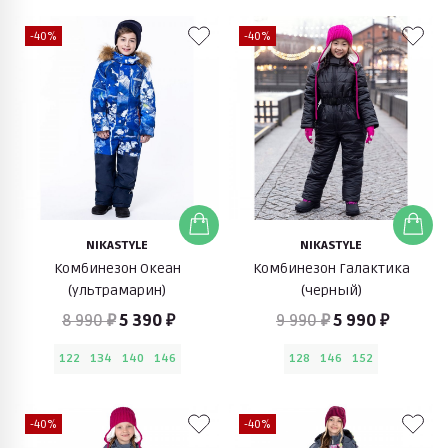
-40%
-40%
NIKASTYLE
NIKASTYLE
Комбинезон Океан
Комбинезон Галактика
(ультрамарин)
(черный)
8 990 ₽
5 390 ₽
9 990 ₽
5 990 ₽
122
134
140
146
128
146
152
-40%
-40%