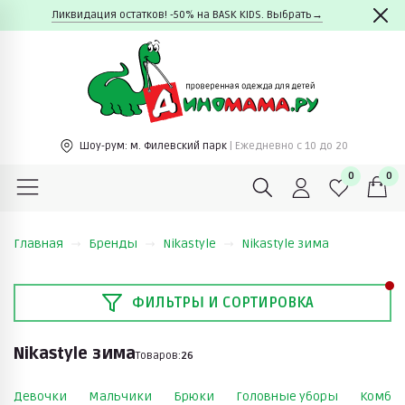
Ликвидация остатков! -50% на BASK KIDS. Выбрать→
Шоу-рум:
м. Филевский парк
| Ежедневно c 10 до 20
0
0
Главная
Бренды
Nikastyle
Nikastyle зима
ФИЛЬТРЫ И СОРТИРОВКА
Nikastyle зима
Товаров:
26
Девочки
Мальчики
Брюки
Головные уборы
Комби