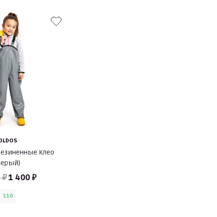
OLDOS
резиненные Клео
серый)
 ₽
1 400 ₽
110