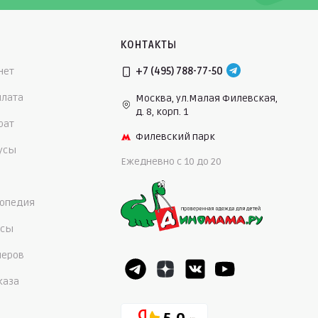
КОНТАКТЫ
нет
+7 (495) 788-77-50
плата
Москва, ул.Малая Филевская,
д. 8, корп. 1
рат
Филевский парк
нусы
Ежедневно c 10 до 20
опедия
осы
меров
каза