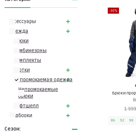
-30%
Аксессуары
Одежда
Брюки
Комбинезоны
Комплекты
Куртки
Непромокаемая одежда
Непромокаемые
Брюки про
брюки
(
Софтшелл
1 999
Подборки
86
92
98
Сезон: