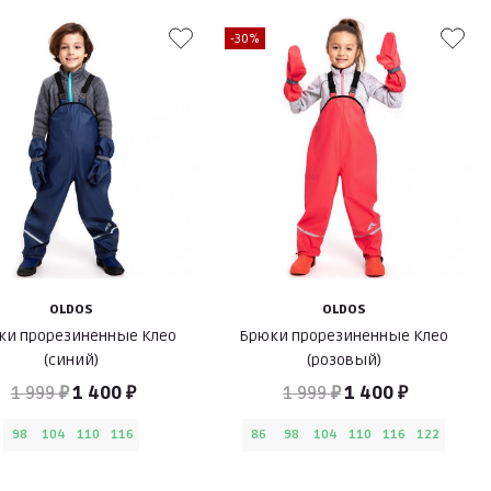
-30%
OLDOS
OLDOS
ки прорезиненные Клео
Брюки прорезиненные Клео
(синий)
(розовый)
1 999 ₽
1 400 ₽
1 999 ₽
1 400 ₽
98
104
110
116
86
98
104
110
116
122