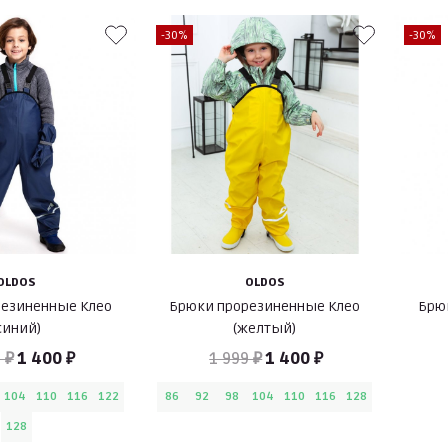
-30%
-30%
OLDOS
OLDOS
резиненные Клео
Брюки прорезиненные Клео
Брю
синий)
(желтый)
 ₽
1 400 ₽
1 999 ₽
1 400 ₽
104
110
116
122
86
92
98
104
110
116
128
128