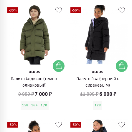
-30%
-50%
OLDOS
OLDOS
Пальто Аддисон (темно-
Пальто Эва (черный с
оливковый)
сиреневым)
9 999 ₽
7 000 ₽
11 999 ₽
6 000 ₽
158
164
170
128
-50%
-50%