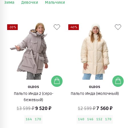
Зима
Девочки
Мальчики
-30%
-40%
OLDOS
OLDOS
Пальто Инда 2 (серо-
Пальто Инда (молочный)
бежевый)
13 599 ₽
9 520 ₽
12 599 ₽
7 560 ₽
164
170
140
146
152
170