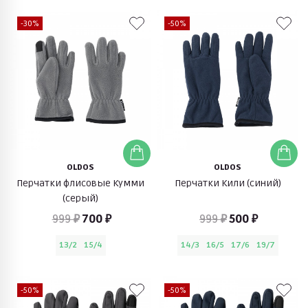
-30%
-50%
OLDOS
OLDOS
Перчатки флисовые Кумми
Перчатки Кили (синий)
(серый)
999 ₽
700 ₽
999 ₽
500 ₽
13/2
15/4
14/3
16/5
17/6
19/7
-50%
-50%