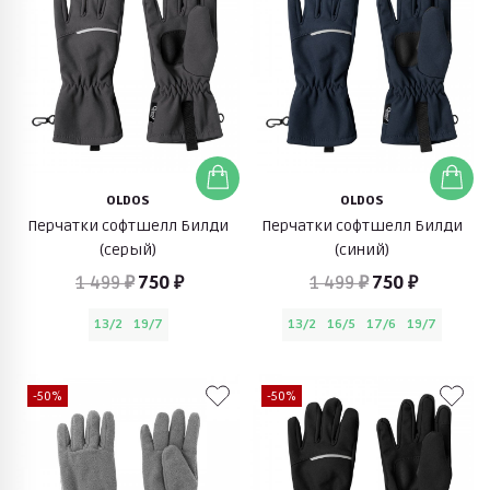
OLDOS
OLDOS
Перчатки софтшелл Билди
Перчатки софтшелл Билди
(серый)
(синий)
1 499 ₽
750 ₽
1 499 ₽
750 ₽
13/2
19/7
13/2
16/5
17/6
19/7
-50%
-50%