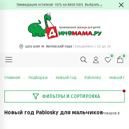
Ликвидация остатков! -50% на BASK KIDS. Выбрать→
Шоу-рум:
м. Филевский парк
| Ежедневно c 10 до 20
0
0
Главная
Подборки
Новый год
Pablosky
Новый год
ФИЛЬТРЫ И СОРТИРОВКА
Новый год Pablosky для мальчиков
Товаров:
3