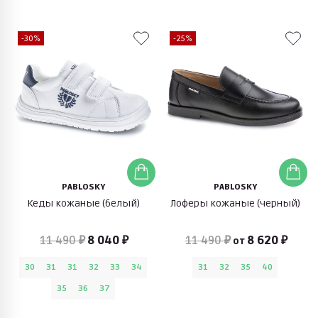
-30%
-25%
PABLOSKY
PABLOSKY
Кеды кожаные (белый)
Лоферы кожаные (черный)
11 490 ₽
8 040 ₽
11 490 ₽
8 620 ₽
от
30
31
31
32
33
34
31
32
35
40
35
36
37