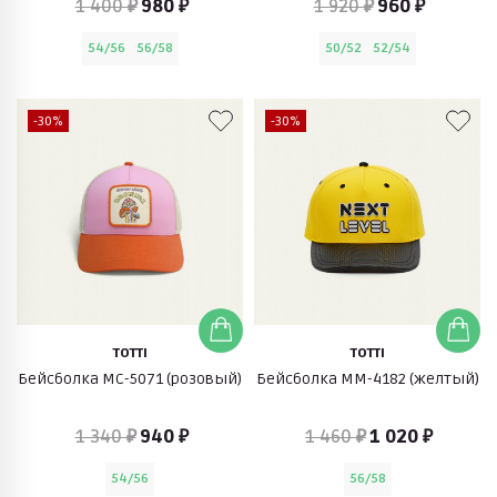
1 400 ₽
980 ₽
1 920 ₽
960 ₽
54/56
56/58
50/52
52/54
-30%
-30%
TOTTI
TOTTI
Бейсболка МС-5071 (розовый)
Бейсболка ММ-4182 (желтый)
1 340 ₽
940 ₽
1 460 ₽
1 020 ₽
54/56
56/58