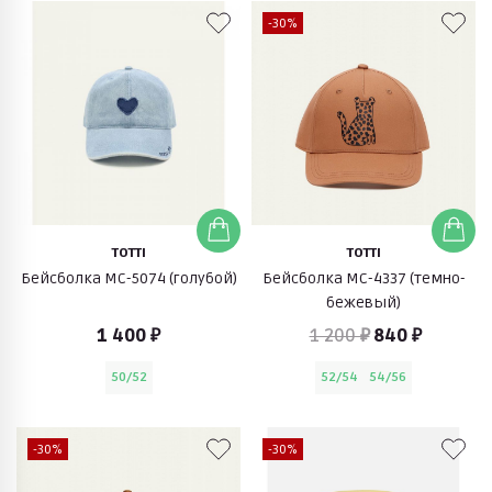
-30%
TOTTI
TOTTI
Бейсболка МС-5074 (голубой)
Бейсболка МС-4337 (темно-
бежевый)
1 400 ₽
1 200 ₽
840 ₽
50/52
52/54
54/56
-30%
-30%