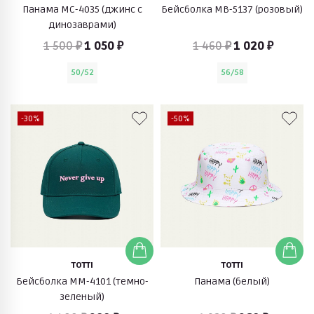
Панама МС-4035 (джинс с
Бейсболка МВ-5137 (розовый)
динозаврами)
1 500 ₽
1 050 ₽
1 460 ₽
1 020 ₽
50/52
56/58
-30%
-50%
TOTTI
TOTTI
Бейсболка ММ-4101 (темно-
Панама (белый)
зеленый)