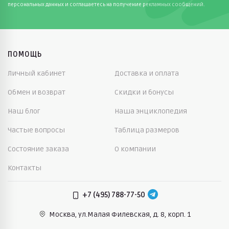
персональных данных и соглашаетесь на получение рекламных сообщений.
Вопрос-ответ
Какая панама лучше для жары?
Для жары удобнее
панама из хлопка: лёгкая, мягкая и комфортная
при длительных прогулках.
ПОМОЩЬ
Личный кабинет
Доставка и оплата
Кепки Totti бывают универсальными?
Да, многие
модели подходят и к спортивной, и к повседневной
Обмен и возврат
Скидки и бонусы
одежде.
Наш блог
Наша энциклопедия
С чем сочетать панаму или кепку?
С футболками,
рубашками, лёгкими куртками, а в прохладный
Частые вопросы
Таблица размеров
сезон — с снудами и другими базовыми
Состояние заказа
О компании
аксессуарами.
Контакты
+7 (495) 788-77-50
Москва, ул.Малая Филевская,
д. 8, корп. 1