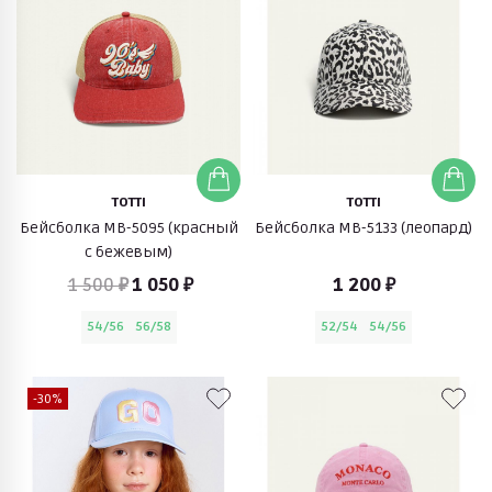
TOTTI
TOTTI
Бейсболка МВ-5095 (красный
Бейсболка МВ-5133 (леопард)
с бежевым)
1 500 ₽
1 050 ₽
1 200 ₽
54/56
56/58
52/54
54/56
-30%