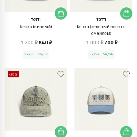
TOTTI
TOTTI
Кепка (винный)
Кепка (зеленый неон со
смайлом)
1 200 ₽
840 ₽
1 000 ₽
700 ₽
54/56
56/58
52/54
54/56
-30%