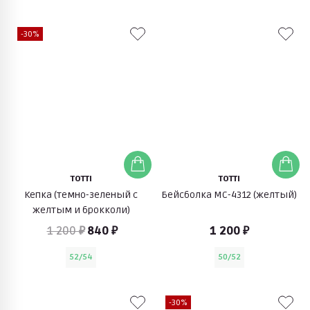
-30%
TOTTI
TOTTI
Кепка (темно-зеленый с
Бейсболка МС-4312 (желтый)
желтым и брокколи)
1 200 ₽
840 ₽
1 200 ₽
52/54
50/52
-30%