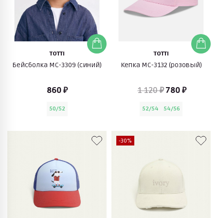
TOTTI
TOTTI
Бейсболка MC-3309 (синий)
Кепка МС-3132 (розовый)
860 ₽
1 120 ₽
780 ₽
50/52
52/54
54/56
-30%