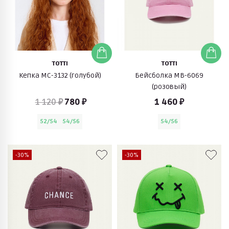
TOTTI
TOTTI
Кепка МС-3132 (голубой)
Бейсболка МВ-6069
(розовый)
1 120 ₽
780 ₽
1 460 ₽
52/54
54/56
54/56
-30%
-30%