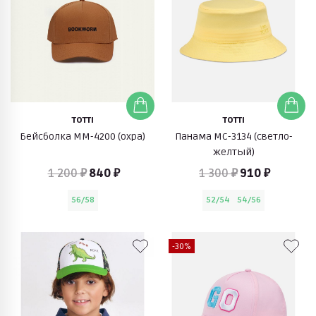
TOTTI
TOTTI
Бейсболка ММ-4200 (охра)
Панама МС-3134 (светло-
желтый)
1 200 ₽
840 ₽
1 300 ₽
910 ₽
56/58
52/54
54/56
-30%