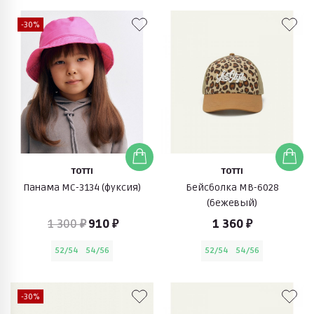
-30%
TOTTI
TOTTI
Панама МС-3134 (фуксия)
Бейсболка МВ-6028
(бежевый)
1 300 ₽
910 ₽
1 360 ₽
52/54
54/56
52/54
54/56
-30%