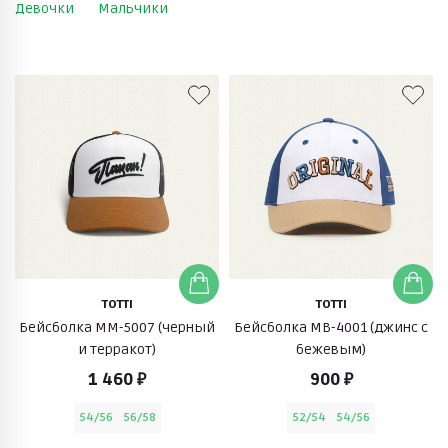
Девочки
Мальчики
TOTTI
TOTTI
Бейсболка ММ-5007 (черный
Бейсболка МВ-4001 (джинс с
и терракот)
бежевым)
1 460 ₽
900 ₽
54/56
56/58
52/54
54/56