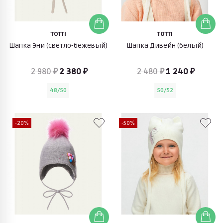
TOTTI
TOTTI
Шапка Эни (светло-бежевый)
Шапка Дивейн (белый)
2 980 ₽
2 380 ₽
2 480 ₽
1 240 ₽
48/50
50/52
-20%
-50%