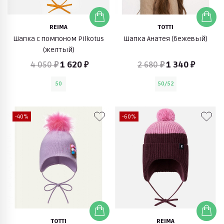
REIMA
TOTTI
Шапка с помпоном Pilkotus
Шапка Анатея (бежевый)
(желтый)
4 050 ₽
1 620 ₽
2 680 ₽
1 340 ₽
50
50/52
-40%
-60%
TOTTI
REIMA