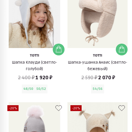
TOTTI
TOTTI
Шапка Клауди (светло-
Шапка-ушанка Анаис (светло-
голубой)
бежевый)
2 400 ₽
1 920 ₽
2 590 ₽
2 070 ₽
48/50
50/52
54/56
-20%
-20%