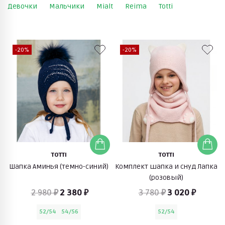
Девочки
Мальчики
Mialt
Reima
Totti
-20%
-20%
TOTTI
TOTTI
Шапка Аминья (темно-синий)
Комплект шапка и снуд Лапка
(розовый)
2 980 ₽
2 380 ₽
3 780 ₽
3 020 ₽
52/54
54/56
52/54