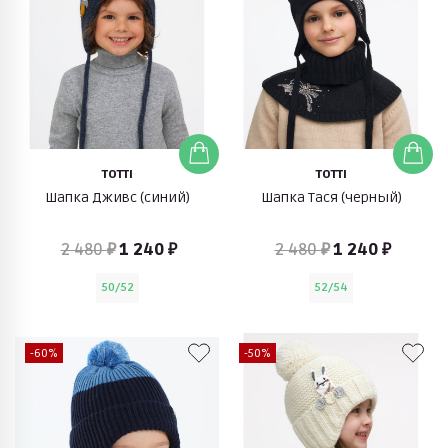
TOTTI
TOTTI
Шапка Дживс (синий)
Шапка Тася (черный)
2 480 ₽
1 240 ₽
2 480 ₽
1 240 ₽
50/52
52/54
-60%
-50%