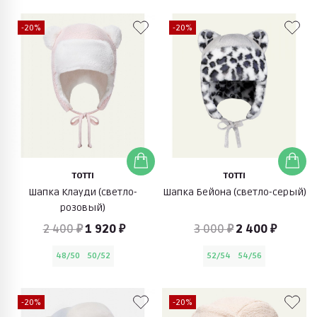
-20%
-20%
TOTTI
TOTTI
Шапка Клауди (светло-
Шапка Бейона (светло-серый)
розовый)
2 400 ₽
1 920 ₽
3 000 ₽
2 400 ₽
48/50
50/52
52/54
54/56
-20%
-20%