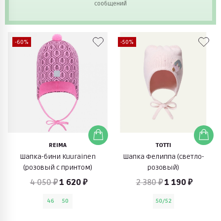
сообщений
-60%
-50%
REIMA
TOTTI
Шапка-бини Kuurainen
Шапка Фелиппа (светло-
(розовый с принтом)
розовый)
4 050 ₽
1 620 ₽
2 380 ₽
1 190 ₽
46
50
50/52