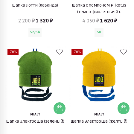
Шапка Лотти (лаванда)
Шапка с помпоном Pilkotus
(темно-фиолетовый с
розовым)
2 200 ₽
1 320 ₽
4 050 ₽
1 620 ₽
52/54
50
-70%
-70%
MIALT
MIALT
Шапка Электроша (зеленый)
Шапка Электроша (желтый)