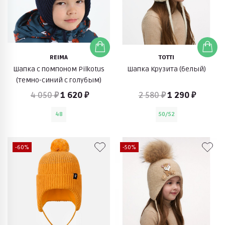
REIMA
TOTTI
Шапка с помпоном Pilkotus
Шапка Крузита (белый)
(темно-синий с голубым)
4 050 ₽
1 620 ₽
2 580 ₽
1 290 ₽
48
50/52
-60%
-50%