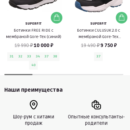
SUPERFIT
SUPERFIT
Ботинки FREE RIDE c
Ботинки CULUSUK 2.0 c
мембраной Gore-Tex (синий)
мембраной Gore-Tex
(черный/синий)
19 990 ₽
10 000 ₽
19 490 ₽
9 750 ₽
31
32
33
34
37
38
37
40
Наши преимущества
Шоу-рум с хитами
Опытные консультанты-
продаж
родители