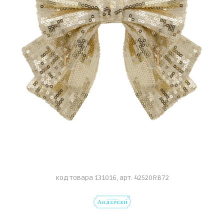
код товара 131016, арт. 42520RB72