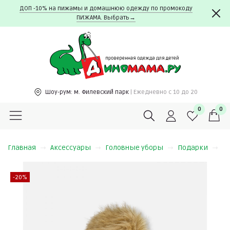
ДОП -10% на пижамы и домашнюю одежду по промокоду
ПИЖАМА. Выбрать→
Шоу-рум:
м. Филевский парк
| Ежедневно c 10 до 20
0
0
Главная
Аксессуары
Головные уборы
Подарки
Ш
-20%