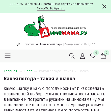
ДОП -10% на пижамы и домашнюю одежду по промокоду
ПИЖАМА. Выбрать→
Шоу-рум:
м. Филевский парк
| Ежедневно c 10 до 20
0
0
Главная
Блог
Какая погода - такая и шапка
Какая погода - такая и шапка
Какую шапку в какую погоду носить? И как сделать
правильный выбор, если нет возможности заехать
в магазин и потрогать руками? На Диномама.Ру мы
поделили все шапки по температурному режиму в
зависимости от материала и его плотности ⬇️ ⬇️ ⬇️