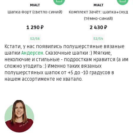
MIALT
MIALT
Шапка Форт (светло-синий)
Комплект Зачёт: шапка+снуд
(тёмно-синий)
1 290 ₽
2 430 ₽
52/56
52/54
Кстати, у нас появились полушерстяные вязаные
шапки
Андерсен
. Сказочные шапки :) Мягкие,
неколючие и стильные - подросткам нравится (а им
сложно угодить :) Именно таких вязаных
полушерстяных шапок от +5 до -10 градусов в
нашем ассортименте не хватало.