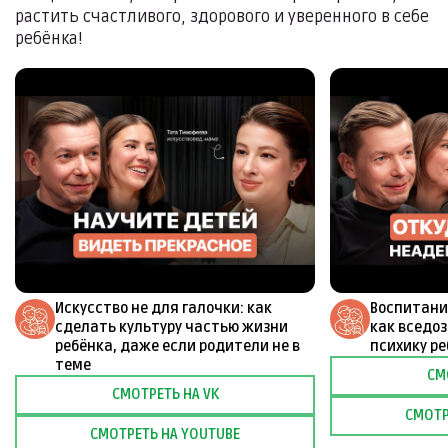
растить счастливого, здорового и уверенного в себе
ребёнка!
Искусство не для галочки: как
Воспитани
сделать культуру частью жизни
как вседо
ребёнка, даже если родители не в
психику р
теме
СМ
СМОТРЕТЬ НА VK
СМОТР
СМОТРЕТЬ НА YOUTUBE