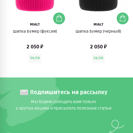
MIALT
MIALT
Шапка Бумер (фуксия)
Шапка Бумер (черный)
2 050 ₽
2 050 ₽
56/58
56/58
Подпишитесь на рассылку
Мы будем сообщать вам только
о крутых акциях и присылать полезные статьи