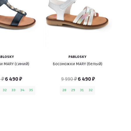
ABLOSKY
PABLOSKY
и MARY (синий)
Босоножки MARY (белый)
 ₽
6 490 ₽
9 990 ₽
6 490 ₽
32
33
34
35
28
29
31
32