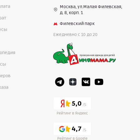
плата
Москва, ул.Малая Филевская,
д. 8, корп. 1
рат
Филевский парк
нусы
Ежедневно c 10 до 20
опедия
осы
меров
каза
5,0
4,7