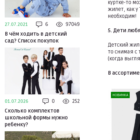
куртке-то мо
жилет, как у
необходим!
6
97049
27.07.2021
5. Дети лю
В чём ходить в детский
сад? Список покупок
Детский жиле
то снимая с 
(когда выгл
В ассортим
НОВИНКА
0
252
01.07.2026
Сколько комплектов
школьной формы нужно
ребенку?