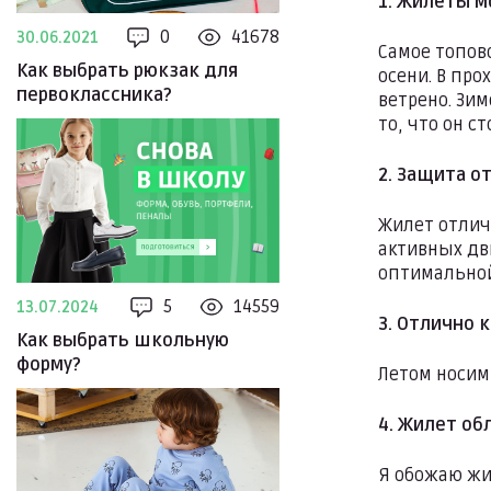
1. Жилеты м
0
41678
30.06.2021
Самое топово
Как выбрать рюкзак для
осени. В про
первоклассника?
ветрено. Зи
то, что он с
2. Защита о
Жилет отлич
активных дви
оптимальной 
5
14559
13.07.2024
3. Отлично 
Как выбрать школьную
форму?
Летом носим
4. Жилет об
Я обожаю жил