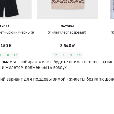
AYORAL
MAYORAL
лет+брюки (черный)
Жилет (леопардовый)
Ж
 150 ₽
3 540 ₽
7
8
10
7
8
9
10
иномамы
- выбирая жилет, будьте внимательны с размер
 и жилетом должен быть воздух.
ий вариант для поддевы зимой - жилеты без капюшоно