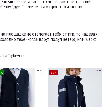
Идеальное сочетание - это лонгслив + нетолстый
ебенку “дует” - жилет вам просто жизненно
на площадке не отвлекает тебя от игр, то надевая,
холодно тебе (когда вдруг подул ветер), или жарко
al и Trybeyond
КА
-30%