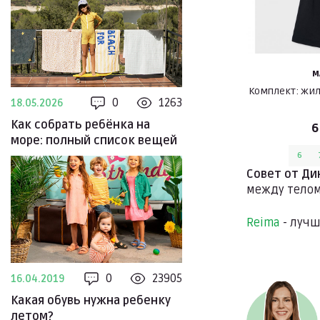
M
Комплект: жи
0
1263
18.05.2026
Как собрать ребёнка на
6
море: полный список вещей
6
Совет от Д
между телом
Reima
- лучш
0
23905
16.04.2019
Какая обувь нужна ребенку
летом?