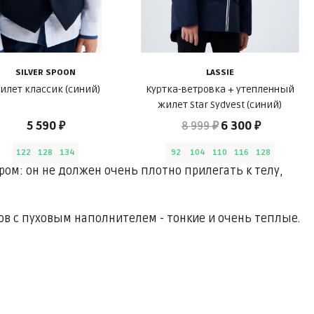
SILVER SPOON
LASSIE
илет классик (синий)
Куртка-ветровка + утепленный
жилет Star Sydvest (синий)
5 590 ₽
8 999 ₽
6 300 ₽
122
128
134
92
104
110
116
128
ом: он не должен очень плотно прилегать к телу,
в с пуховым наполнителем - тонкие и очень теплые.