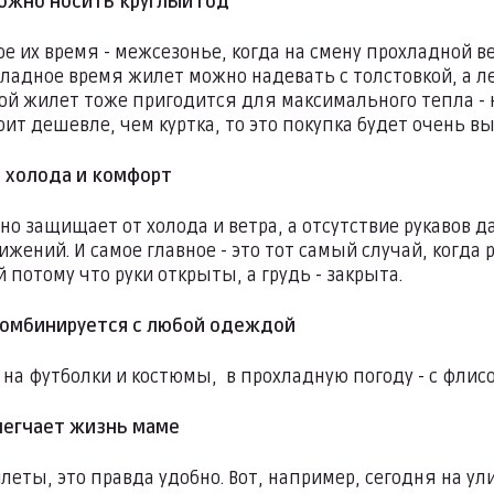
ожно носить круглый год
е их время - межсезонье, когда на смену прохладной в
хладное время жилет можно надевать с толстовкой, а ле
мой жилет тоже пригодится для максимального тепла -
тоит дешевле, чем куртка, то это покупка будет очень 
т холода и комфорт
но защищает от холода и ветра, а отсутствие рукавов 
жений. И самое главное - это тот самый случай, когда 
потому что руки открыты, а грудь - закрыта.
комбинируется с любой одеждой
 на футболки и костюмы, в прохладную погоду - с флис
легчает жизнь маме
еты, это правда удобно. Вот, например, сегодня на ули