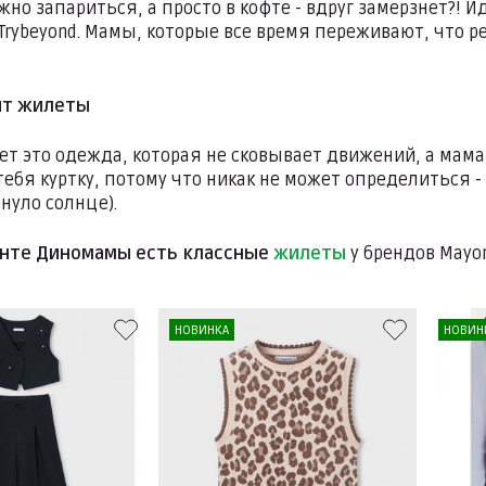
жно запариться, а просто в кофте - вдруг замерзнет?! 
 Trybeyond. Мамы, которые все время переживают, что р
бят жилеты
т это одежда, которая не сковывает движений, а мама 
тебя куртку, потому что никак не может определиться - 
януло солнце).
енте Диномамы есть классные
жилеты
у брендов Mayor
НОВИНКА
НОВИН