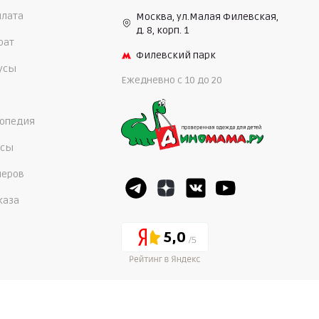
плата
Москва, ул.Малая Филевская,
д. 8, корп. 1
рат
Филевский парк
нусы
Ежедневно c 10 до 20
опедия
осы
меров
каза
5,0
4,7