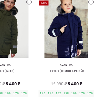
-60%
DASTRA
ADASTRA
ка (хаки)
Парка (темно-синий)
0 ₽
6 400 ₽
15 990 ₽
6 400 ₽
58
164
170
176
140
146
152
158
164
170
176