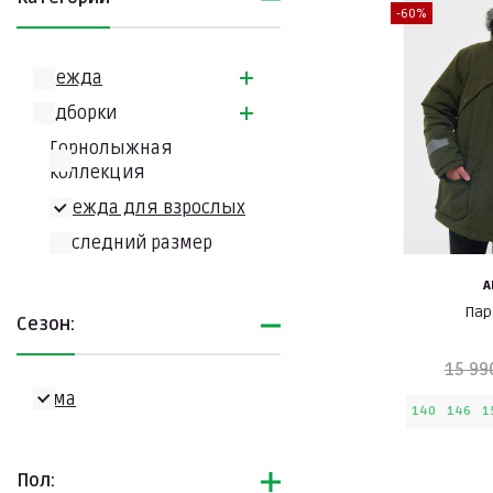
-60%
Одежда
Подборки
Горнолыжная
коллекция
Одежда для взрослых
Последний размер
A
Пар
Сезон:
15 99
Зима
140
146
1
Пол: