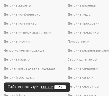
Детские жилеты
Детские валенки
Детские комбинезоны
Детские кеды
Детские комплекты
Детские кроссовки
Детские купальники, плавки
Детские мокасины
Детские куртки
Полуботинки
Непромокаемая одежда
Детские резиновые сапо
Детские пальто
Сабо и шлепанцы
Детская повседневная одежда
Детские сандалии
Детский софтшелл
Детские сапоги
Детское термобелье
Детские сноубутсы
Сайт использует
cookie
ок
Детский флис
Детские тапочки
Школьная форма
Детские туфли