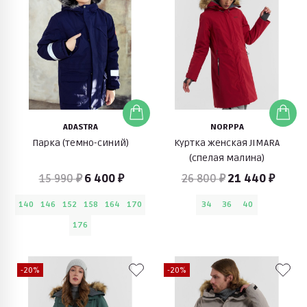
ADASTRA
NORPPA
Парка (темно-синий)
Куртка женская JIMARA
(спелая малина)
15 990 ₽
6 400 ₽
26 800 ₽
21 440 ₽
140
146
152
158
164
170
34
36
40
176
-20%
-20%