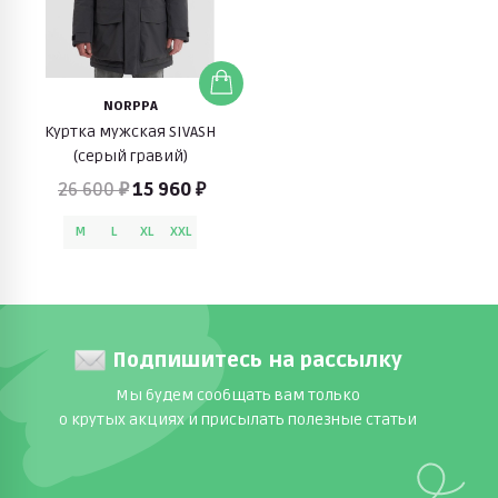
NORPPA
Куртка мужская SIVASH
(серый гравий)
26 600 ₽
15 960 ₽
M
L
XL
XXL
Подпишитесь на рассылку
Мы будем сообщать вам только
о крутых акциях и присылать полезные статьи