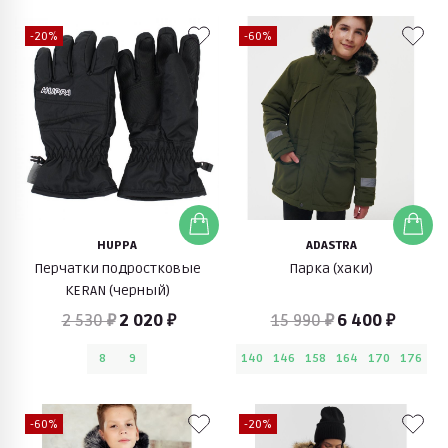
-20%
-60%
HUPPA
ADASTRA
Перчатки подростковые
Парка (хаки)
KERAN (черный)
2 530 ₽
2 020 ₽
15 990 ₽
6 400 ₽
8
9
140
146
158
164
170
176
-60%
-20%