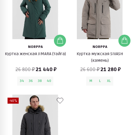
NORPPA
NORPPA
Куртка женская JIMARA (тайга)
Куртка мужская SIVASH
(камень)
26 800 ₽
21 440 ₽
26 600 ₽
21 280 ₽
34
36
38
40
M
L
XL
-40%