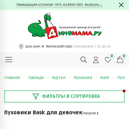
Ликвидация остатков! -50% на BASK KIDS. Выбрать→
Шоу-рум:
м. Филевский парк
| Ежедневно c 10 до 20
0
0
Главная
Одежда
Куртки
Пуховики
Bask
Пухов
ФИЛЬТРЫ И СОРТИРОВКА
Пуховики Bask для девочек
Товаров:
1