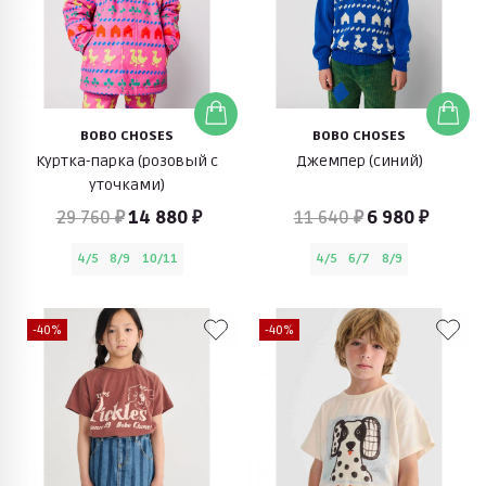
BOBO CHOSES
BOBO CHOSES
Куртка-парка (розовый с
Джемпер (синий)
уточками)
29 760 ₽
14 880 ₽
11 640 ₽
6 980 ₽
4/5
8/9
10/11
4/5
6/7
8/9
-40%
-40%