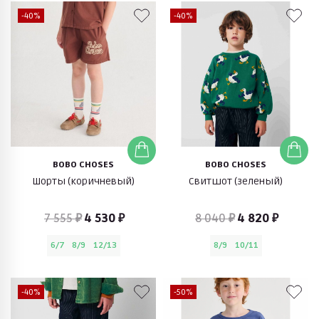
-40%
-40%
BOBO CHOSES
BOBO CHOSES
Шорты (коричневый)
Свитшот (зеленый)
7 555 ₽
4 530 ₽
8 040 ₽
4 820 ₽
6/7
8/9
12/13
8/9
10/11
-40%
-50%