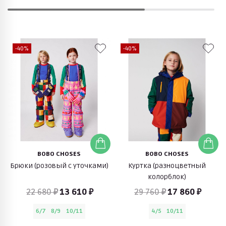
-40%
-40%
BOBO CHOSES
BOBO CHOSES
Брюки (розовый с уточками)
Куртка (разноцветный
колорблок)
22 680 ₽
13 610 ₽
29 760 ₽
17 860 ₽
6/7
8/9
10/11
4/5
10/11