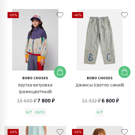
-50%
-40%
BOBO CHOSES
BOBO CHOSES
Куртка-ветровка
Джинсы (светло-синий)
(разноцветный)
15 600 ₽
7 800 ₽
11 332 ₽
6 800 ₽
6/7
10/11
6/7
-50%
-50%