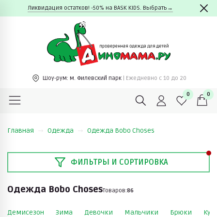
Ликвидация остатков! -50% на BASK KIDS. Выбрать→
Шоу-рум:
м. Филевский парк
| Ежедневно c 10 до 20
0
0
Главная
Одежда
Одежда Bobo Choses
ФИЛЬТРЫ И СОРТИРОВКА
Одежда Bobo Choses
Товаров:
86
Демисезон
Зима
Девочки
Мальчики
Брюки
Кур