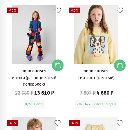
-40%
-40%
BOBO CHOSES
BOBO CHOSES
Брюки (разноцветный
Свитшот (желтый)
колорблок)
22 680 ₽
13 610 ₽
7 807 ₽
4 680 ₽
4/5
10/11
4/5
6/7
10/11
12/13
-40%
-40%